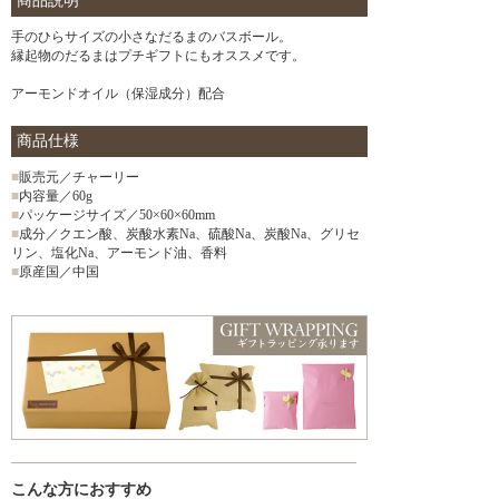
商品説明
手のひらサイズの小さなだるまのバスボール。
縁起物のだるまはプチギフトにもオススメです。
アーモンドオイル（保湿成分）配合
商品仕様
■
販売元／チャーリー
■
内容量／60g
■
パッケージサイズ／50×60×60mm
■
成分／クエン酸、炭酸水素Na、硫酸Na、炭酸Na、グリセ
リン、塩化Na、アーモンド油、香料
■
原産国／中国
こんな方におすすめ