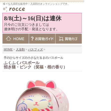
様々な入浴剤を販売中！入浴剤のオンラインショップです。
8/8(土)～16(日)は連休
只今のご注文につきましては
連休明けの手配・発送となります。
HOME
>
入浴剤
>
バスフィズ
>
手のひらサイズの小さなだるまのバスボール
ふくふくバスボール
招き猫・ピンク（笑福・桜の香り）