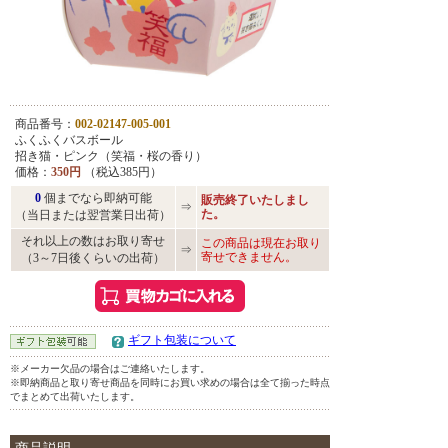
商品番号：
002-02147-005-001
ふくふくバスボール
招き猫・ピンク（笑福・桜の香り）
価格：
350円
（税込385円）
0
個までなら即納可能
販売終了いたしまし
⇒
た。
（当日または翌営業日出荷）
それ以上の数はお取り寄せ
この商品は現在お取り
⇒
寄せできません。
（3～7日後くらいの出荷）
ギフト包装について
※メーカー欠品の場合はご連絡いたします。
※即納商品と取り寄せ商品を同時にお買い求めの場合は全て揃った時点
でまとめて出荷いたします。