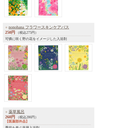
●
nonohana フラワースキンケアバス
250円
（税込275円）
可憐に咲く野の花をイメージした入浴剤
●
薬草風呂
260円
（税込286円）
【医薬部外品】
季節を寿ぐ薬用入浴剤