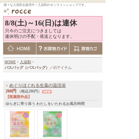
様々な入浴剤を販売中！入浴剤のオンラインショップです。
8/8(土)～16(日)は連休
只今のご注文につきましては
連休明けの手配・発送となります。
HOME
>
入浴剤
>
バスバッグ（バスバッグ）
／45アイテム
●
めぐりほぐれる生薬の温活浴
260円
（税込286円）
【医薬部外品】
ゆらぎに寄り添う わたしをいたわるお風呂時間