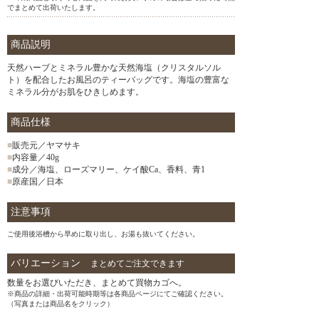
でまとめて出荷いたします。
商品説明
天然ハーブとミネラル豊かな天然海塩（クリスタルソル
ト）を配合したお風呂のティーバッグです。海塩の豊富な
ミネラル分がお肌をひきしめます。
商品仕様
■
販売元／ヤマサキ
■
内容量／40g
■
成分／海塩、ローズマリー、ケイ酸Ca、香料、青1
■
原産国／日本
注意事項
ご使用後浴槽から早めに取り出し、お湯も抜いてください。
バリエーション
まとめてご注文できます
数量をお選びいただき、まとめて買物カゴへ。
※商品の詳細・出荷可能時期等は各商品ページにてご確認ください。
（写真または商品名をクリック）