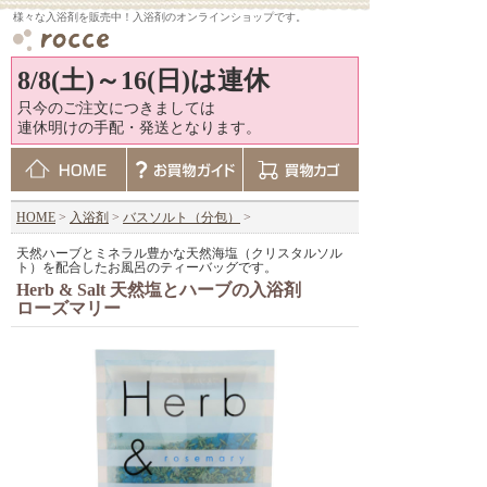
様々な入浴剤を販売中！入浴剤のオンラインショップです。
8/8(土)～16(日)は連休
只今のご注文につきましては
連休明けの手配・発送となります。
HOME
>
入浴剤
>
バスソルト（分包）
>
天然ハーブとミネラル豊かな天然海塩（クリスタルソル
ト）を配合したお風呂のティーバッグです。
Herb & Salt 天然塩とハーブの入浴剤
ローズマリー