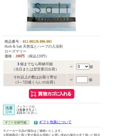
商品番号：
012-00120-006-001
Herb & Salt 天然塩とハーブの入浴剤
ローズマリー
価格：
200円
（税込220円）
3
個までなら即納可能
⇒
個
（当日または翌営業日出荷）
それ以上の数はお取り寄せ
⇒
個
（3～7日後くらいの出荷）
ギフト包装について
※メーカー欠品の場合はご連絡いたします。
※即納商品と取り寄せ商品を同時にお買い求めの場合は全て揃った時点