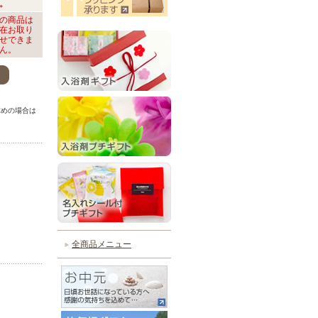
。
の商品は
在お取り
せできま
ん。
。
求めの場合は
。
全商品メニュー