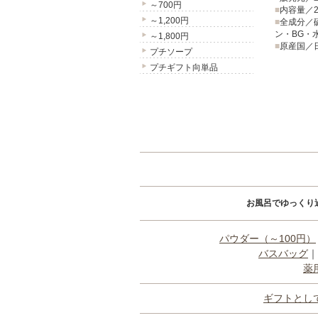
～700円
■
内容量／2
～1,200円
■
全成分／
ン・BG・
～1,800円
■
原産国／
プチソープ
プチギフト向単品
お風呂でゆっくり
パウダー（～100円）
バスバッグ
｜
薬
ギフトとし