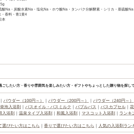
5g
硫酸Na・炭酸水素Na・塩化Na・ホウ酸Na・タンパク分解酵素・シリカ・亜硫酸N
水・香料・青1黄4
日本
過ごしたい方・香りや雰囲気を楽しみたい方・ギフトやちょっとした贈り物を探して
｜
パウダー（100円～）
｜
パウダー（200円～）
｜
パウダー（240円～）
発泡入浴剤
｜
バスオイル・バスミルク
｜
バブルバス
｜
バスカプセル
｜
花
用入浴剤
｜
温泉タイプ入浴剤
｜
和風入浴剤
｜
マスコット入浴剤
｜
ランキ
て選びたい方はこちら
｜
香りで選びたい方はこちら
｜
人気の入浴剤ラン