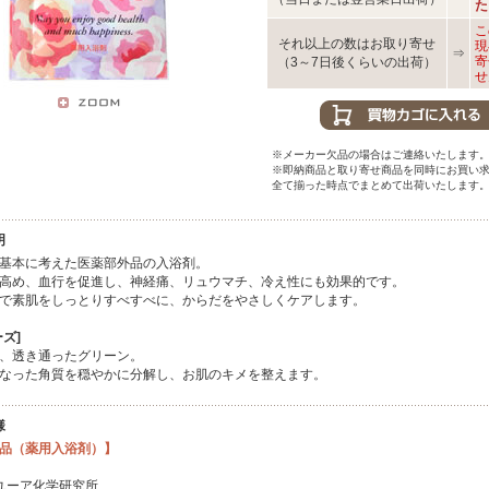
た
こ
それ以上の数はお取り寄せ
現
⇒
寄
（3～7日後くらいの出荷）
せ
※メーカー欠品の場合はご連絡いたします
※即納商品と取り寄せ商品を同時にお買い
全て揃った時点でまとめて出荷いたします
明
基本に考えた医薬部外品の入浴剤。
高め、血行を促進し、神経痛、リュウマチ、冷え性にも効果的です。
で素肌をしっとりすべすべに、からだをやさしくケアします。
ズ]
、透き通ったグリーン。
なった角質を穏やかに分解し、お肌のキメを整えます。
様
品（薬用入浴剤）】
ユーア化学研究所