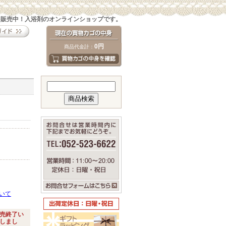
を販売中！入浴剤のオンラインショップです。
0円
商品代金計：
いて
売終了い
しまし