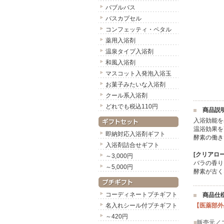
バブルバス
バスカプセル
コンフェッティ・ペタル
薬用入浴剤
温泉タイプ入浴剤
和風入浴剤
マスコット入発泡入浴玉
お菓子みたいな入浴剤
クール系入浴剤
どれでも税込110円
商品説
入浴効能を
温浴効果を
即納対応入浴剤ギフト
酵素の働き
入浴剤詰合せギフト
[クリアロー
～3,000円
バラの香り
～5,000円
酵素が古く
コーディネートプチギフト
商品仕
名入れシール付プチギフト
【医薬部外
～420円
■
販売元／