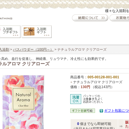
様々な入浴剤
入浴剤
>
バスパウダー（100円～）
> ナチュラルアロマ クリアローズ
を高め、血行を促進し、神経痛、リュウマチ、冷え性にも効果的です。
ラルアロマ クリアローズ
商品番号：
005-00128-001-001
●
ナチュラルアロマ クリアローズ
価格：
130円
（税込143円）
ギフト包装につ
販
0
個までなら即納可能
⇒
た
（当日または翌営業日出荷）