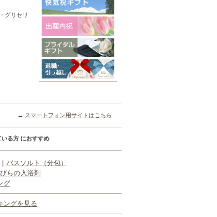
a・グリセリ
→
スマートフォン用サイトはこちら
いる方 におすすめ
｜
バスソルト（分包）
びらの入浴剤
ング
キングを見る