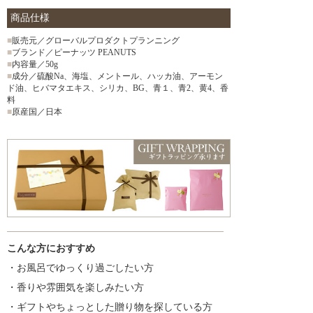
商品仕様
■
販売元／グローバルプロダクトプランニング
■
ブランド／ピーナッツ PEANUTS
■
内容量／50g
■
成分／硫酸Na、海塩、メントール、ハッカ油、アーモン
ド油、ヒバマタエキス、シリカ、BG、青１、青2、黄4、香
料
■
原産国／日本
こんな方におすすめ
・お風呂でゆっくり過ごしたい方
・香りや雰囲気を楽しみたい方
・ギフトやちょっとした贈り物を探している方