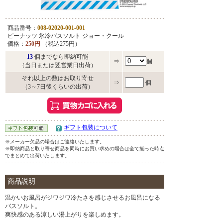
商品番号：
008-02020-001-001
ピーナッツ 氷冷バスソルト ジョー・クール
価格：
250円
（税込275円）
13
個までなら即納可能
⇒
個
（当日または翌営業日出荷）
それ以上の数はお取り寄せ
⇒
個
（3～7日後くらいの出荷）
ギフト包装について
※メーカー欠品の場合はご連絡いたします。
※即納商品と取り寄せ商品を同時にお買い求めの場合は全て揃った時点
でまとめて出荷いたします。
商品説明
温かいお風呂がジワジワ冷たさを感じさせるお風呂になる
バスソルト。
爽快感のある涼しい湯上がりを楽しめます。