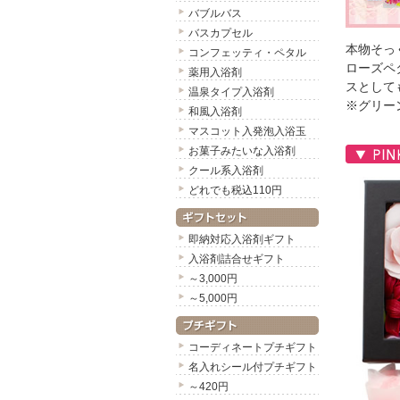
バブルバス
バスカプセル
本物そっ
コンフェッティ・ペタル
ローズペ
薬用入浴剤
スとして
温泉タイプ入浴剤
※グリー
和風入浴剤
マスコット入発泡入浴玉
お菓子みたいな入浴剤
クール系入浴剤
どれでも税込110円
即納対応入浴剤ギフト
入浴剤詰合せギフト
～3,000円
～5,000円
コーディネートプチギフト
名入れシール付プチギフト
～420円