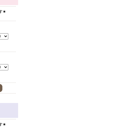
 ■
。
 ■
。