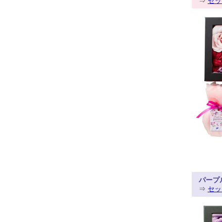
⇒
セッ
パープ
⇒
セッ