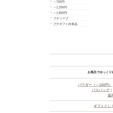
～700円
～1,200円
～1,800円
プチソープ
プチギフト向単品
お風呂でゆっくり
パウダー（～100円）
バスバッグ
｜
薬
ギフトとし