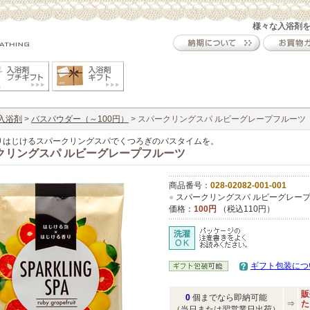
様々な入浴剤
入浴剤
>
バスパウダー（～100円）
> スパークリングスパ ルビーグレープフルーツ
りはじけるスパークリングスパでくつろぎのバスタイムを。
クリングスパ ルビーグレープフルーツ
商品番号：
028-02082-001-001
●
スパークリングスパ ルビーグレー
価格：
100円
（税込110円）
ギフト包装につ
販
0
個までなら即納可能
⇒
た
（当日または翌営業日出荷）