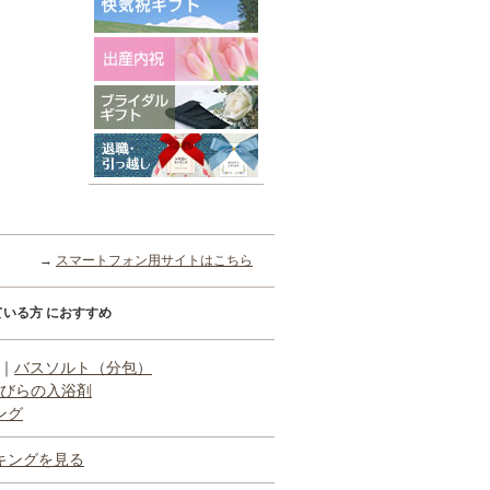
→
スマートフォン用サイトはこちら
いる方 におすすめ
｜
バスソルト（分包）
びらの入浴剤
ング
キングを見る