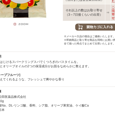
た
こ
それ以上の数はお取り寄せ
現
⇒
寄
（3～7日後くらいの出荷）
せ
※メーカー欠品の場合はご連絡いたします
※即納商品と取り寄せ商品を同時にお買い
全て揃った時点でまとめて出荷いたします
明
はじけるスパークリングスパでくつろぎのバスタイムを。
とオリーブオイルの2つの保湿成分がお肌をなめらかに整えます。
レープフルーツ]
えてくれるような、フレッシュで爽やかな香り
様
松田医薬品株式会社
0g
酸Na、DL-リンゴ酸、香料、シア脂、オリーブ果実油、ケイ酸Ca
日本