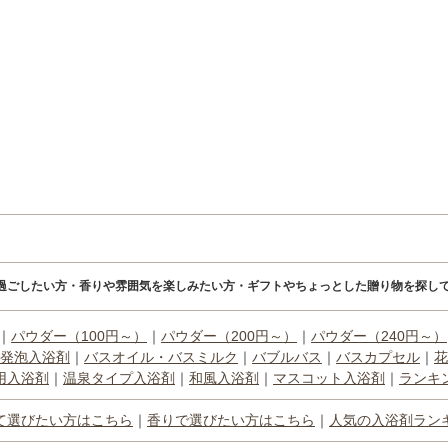
過ごしたい方・香りや雰囲気を楽しみたい方・ギフトやちょっとした贈り物を探して
｜
パウダー（100円～）
｜
パウダー（200円～）
｜
パウダー（240円～）
発泡入浴剤
｜
バスオイル・バスミルク
｜
バブルバス
｜
バスカプセル
｜
花
用入浴剤
｜
温泉タイプ入浴剤
｜
和風入浴剤
｜
マスコット入浴剤
｜
ランキ
て選びたい方はこちら
｜
香りで選びたい方はこちら
｜
人気の入浴剤ラン