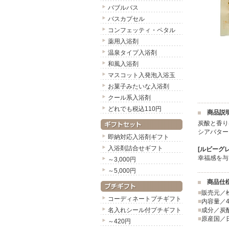
バブルバス
バスカプセル
コンフェッティ・ペタル
薬用入浴剤
温泉タイプ入浴剤
和風入浴剤
マスコット入発泡入浴玉
お菓子みたいな入浴剤
クール系入浴剤
どれでも税込110円
商品説
炭酸と香り
シアバター
即納対応入浴剤ギフト
入浴剤詰合せギフト
[ルビーグ
幸福感を与
～3,000円
～5,000円
商品仕
■
販売元／
コーディネートプチギフト
■
内容量／4
名入れシール付プチギフト
■
成分／炭
■
原産国／
～420円