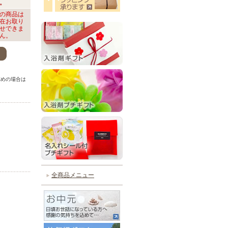
。
の商品は
在お取り
せできま
ん。
。
求めの場合は
。
全商品メニュー