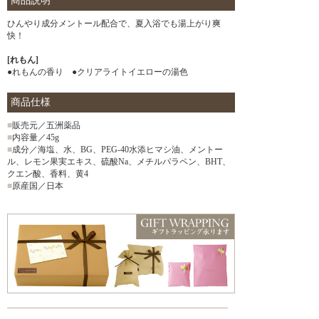
商品説明
ひんやり成分メントール配合で、夏入浴でも湯上がり爽
快！
[れもん]
●れもんの香り ●クリアライトイエローの湯色
商品仕様
■
販売元／五洲薬品
■
内容量／45g
■
成分／海塩、水、BG、PEG-40水添ヒマシ油、メントー
ル、レモン果実エキス、硫酸Na、メチルパラペン、BHT、
クエン酸、香料、黄4
■
原産国／日本