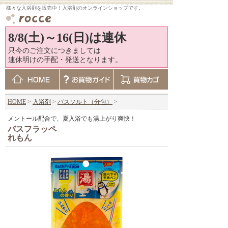
様々な入浴剤を販売中！入浴剤のオンラインショップです。
8/8(土)～16(日)は連休
只今のご注文につきましては
連休明けの手配・発送となります。
HOME
>
入浴剤
>
バスソルト（分包）
>
メントール配合で、夏入浴でも湯上がり爽快！
バスフラッペ
れもん