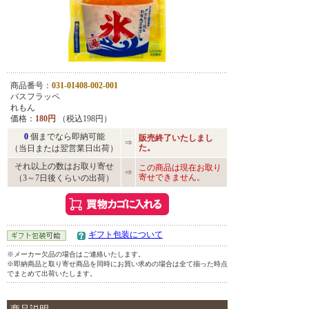
商品番号：
031-01408-002-001
バスフラッペ
れもん
価格：
180円
（税込198円）
0
個までなら即納可能
販売終了いたしまし
⇒
た。
（当日または翌営業日出荷）
それ以上の数はお取り寄せ
この商品は現在お取り
⇒
寄せできません。
（3～7日後くらいの出荷）
ギフト包装について
※メーカー欠品の場合はご連絡いたします。
※即納商品と取り寄せ商品を同時にお買い求めの場合は全て揃った時点
でまとめて出荷いたします。