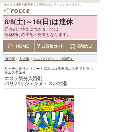
様々な入浴剤を販売中！入浴剤のオンラインショップです。
8/8(土)～16(日)は連休
只今のご注文につきましては
連休明けの手配・発送となります。
HOME
>
入浴剤
>
バスパウダー（～100円）
>
リッチな香りとリゾート感あふれる美肌エステでトラベ
ルエステ気分
エステ気分入浴剤
パリ パリジェンヌ・スパの湯