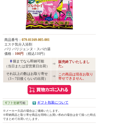
商品番号：
079-01169-005-001
エステ気分入浴剤
パリ パリジェンヌ・スパの湯
価格：
100円
（税込110円）
0
個までなら即納可能
販売終了いたしまし
⇒
た。
（当日または翌営業日出荷）
それ以上の数はお取り寄せ
この商品は現在お取り
⇒
寄せできません。
（3～7日後くらいの出荷）
ギフト包装について
※メーカー欠品の場合はご連絡いたします。
※即納商品と取り寄せ商品を同時にお買い求めの場合は全て揃った時点
でまとめて出荷いたします。