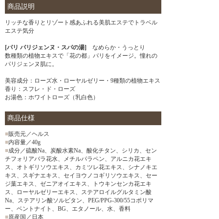
商品説明
リッチな香りとリゾート感あふれる美肌エステでトラベル
エステ気分
[パリ パリジェンヌ・スパの湯]
なめらか・うっとり
数種類の植物エキスで「花の都」パリをイメージ。憧れの
パリジェンヌ肌に。
美容成分：ローズ水・ローヤルゼリー・9種類の植物エキス
香り：スフレ・ド・ローズ
お湯色：ホワイトローズ（乳白色）
商品仕様
■
販売元／ヘルス
■
内容量／40g
■
成分／硫酸Na、炭酸水素Na、酸化チタン、シリカ、セン
チフォリアバラ花水、メチルパラペン、アルニカ花エキ
ス、オトギリソウエキス、カミツレ花エキス、シナノキエ
キス、スギナエキス、セイヨウノコギリソウエキス、セー
ジ葉エキス、ゼニアオイエキス、トウキンセンカ花エキ
ス、ローヤルゼリーエキス、ステアロイルグルタミン酸
Na、ステアリン酸ソルビタン、PEG/PPG-300/55コポリマ
ー、ベントナイト、BG、エタノール、水、香料
■
原産国／日本