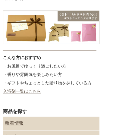
こんな方におすすめ
・お風呂でゆっくり過ごしたい方
・香りや雰囲気を楽しみたい方
・ギフトやちょっとした贈り物を探している方
入浴剤一覧はこちら
商品を探す
新着情報