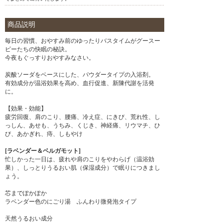
商品説明
毎日の習慣、おやすみ前のゆったりバスタイムがグースー
ピーたちの快眠の秘訣。
今夜もぐっすりおやすみなさい。
炭酸ソーダをベースにした、パウダータイプの入浴剤。
有効成分が温浴効果を高め、血行促進、新陳代謝を活発
に。
【効果・効能】
疲労回復、肩のこり、腰痛、冷え症、にきび、荒れ性、し
っしん、あせも、うちみ、くじき、神経痛、リウマチ、ひ
び、あかぎれ、痔、しもやけ
[ラベンダー＆ベルガモット]
忙しかった一日は、疲れや肩のこりをやわらげ（温浴効
果）、しっとりうるおい肌（保湿成分）で眠りにつきまし
ょう。
芯までぽかぽか
ラベンダー色のにごり湯 ふんわり微発泡タイプ
天然うるおい成分