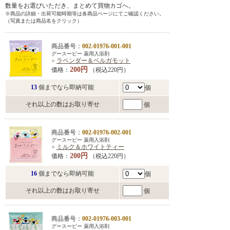
数量をお選びいただき、まとめて買物カゴへ。
※商品の詳細・出荷可能時期等は各商品ページにてご確認ください。
（写真または商品名をクリック）
商品番号：
002-01976-001-001
グースーピー 薬用入浴剤
●
ラベンダー＆ベルガモット
200円
価格：
（税込220円）
13
個までなら即納可能
個
それ以上の数はお取り寄せ
個
商品番号：
002-01976-002-001
グースーピー 薬用入浴剤
●
ミルク＆ホワイトティー
200円
価格：
（税込220円）
16
個までなら即納可能
個
それ以上の数はお取り寄せ
個
商品番号：
002-01976-003-001
グースーピー 薬用入浴剤