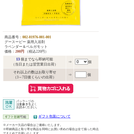
商品番号：
002-01976-001-001
グースーピー 薬用入浴剤
ラベンダー＆ベルガモット
価格：
200円
（税込220円）
13
個までなら即納可能
⇒
個
（当日または翌営業日出荷）
それ以上の数はお取り寄せ
⇒
個
（3～7日後くらいの出荷）
ギフト包装について
※メーカー欠品の場合はご連絡いたします。
※即納商品と取り寄せ商品を同時にお買い求めの場合は全て揃った時点
でまとめて出荷いたします。