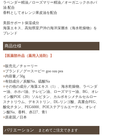
ラベンダー精油／ローズマリー精油／オーガニックホホバ
油 配合
香料としてオレンジ果皮油を配合
美肌サポート保湿成分
海藻エキス、高知県室戸沖の海洋深層水（海水乾燥物）を
ブレンド
商品仕様
【医薬部外品（薬用入浴剤）】
■
販売元／チャーリー
■
ブランド／グースーピー goo suu pea
■
内容量／50g
■
有効成分／炭酸Na、硫酸Na
■
その他の成分／海藻エキス（1）、海水乾燥物、ラベンダ
ー油、ホホバ油、テレピン油、ローズマリー油、BG、オレ
イン酸POE（20）ソルビタン、カルボキシメチルセルロー
スナトリウム、デキストリン、DL-リンゴ酸、高重合PEG、
酸化チタン、PEG6000、POEステアリルエーテル、オレイ
ン酸Na、香料、赤227、青1
■
原産国／日本
バリエーション
まとめてご注文できます