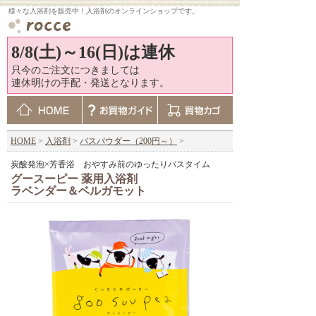
様々な入浴剤を販売中！入浴剤のオンラインショップです。
8/8(土)～16(日)は連休
只今のご注文につきましては
連休明けの手配・発送となります。
HOME
>
入浴剤
>
バスパウダー（200円～）
>
炭酸発泡×芳香浴 おやすみ前のゆったりバスタイム
グースーピー 薬用入浴剤
ラベンダー＆ベルガモット