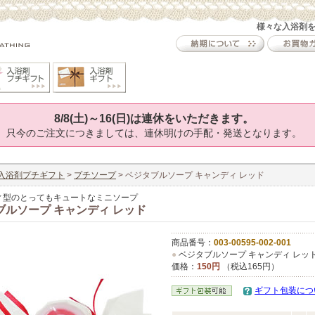
様々な入浴剤
8/8(土)～16(日)は連休をいただきます。
只今のご注文につきましては、連休明けの手配・発送となります。
入浴剤プチギフト
>
プチソープ
> ベジタブルソープ キャンディ レッド
ィ型のとってもキュートなミニソープ
ブルソープ キャンディ レッド
商品番号：
003-00595-002-001
●
ベジタブルソープ キャンディ レッ
価格：
150円
（税込165円）
ギフト包装につ