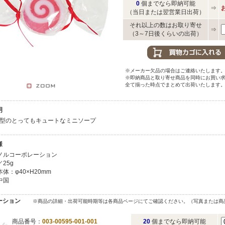
0
個までなら即納可能
⇒
（当日または翌営業日出荷）
それ以上の数はお取り寄せ
⇒
（3～7日後くらいの出荷）
※メーカー欠品の場合はご連絡いたします
※即納商品と取り寄せ商品を同時にお買い
全て揃った時点でまとめて出荷いたします
明
型のとってもキュートなミニソープ
様
ノルコーポレーション
25g
体：φ40×H20mm
中国
ーション
※商品の詳細・出荷可能時期等は各商品ページにてご確認ください。（写真または商
商品番号：
003-00595-001-001
20
個までなら即納可能