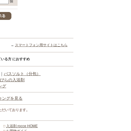
個
→
スマートフォン用サイトはこちら
いる方 におすすめ
｜
バスソルト（分包）
びらの入浴剤
ング
キングを見る
ただいております。
□
入浴剤 rocce HOME