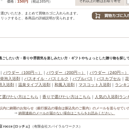
150円
それ以上の数はお取り寄せ
価格：
（税込165円）
選びいただき、まとめて買物カゴに入れられます。
リックすると、各商品の詳細説明が見られます。
過ごしたい方・香りや雰囲気を楽しみたい方・ギフトやちょっとした贈り物を探して
｜
パウダー（100円～）
｜
パウダー（200円～）
｜
パウダー（240円～）
発泡入浴剤
｜
バスオイル・バスミルク
｜
バブルバス
｜
バスカプセル
｜
花
用入浴剤
｜
温泉タイプ入浴剤
｜
和風入浴剤
｜
マスコット入浴剤
｜
ランキ
て選びたい方はこちら
｜
香りで選びたい方はこちら
｜
人気の入浴剤ラン
間以内に納期のお知らせ（銀行振込の場合は振込先のご案内）のメールを送らせてい
⇒
納期連絡のメールが届かない場合はこちらをお読みください。
occe [ロッチェ]
（有限会社スパイラルワークス）