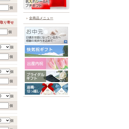
個
全商品メニュー
取り寄せ
個
個
個
個
個
個
個
個