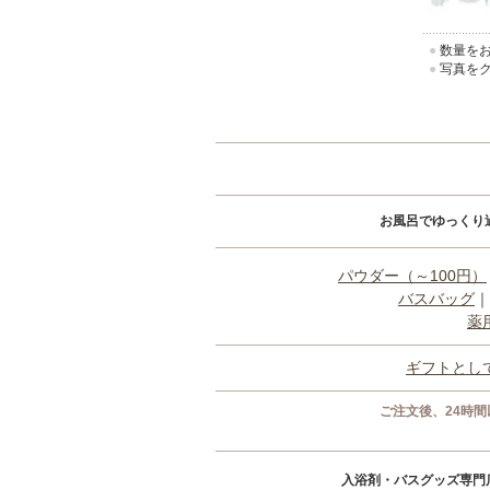
●
数量をお
●
写真をク
お風呂でゆっくり
パウダー（～100円）
バスバッグ
｜
薬
ギフトとし
ご注文後、24時
入浴剤・バスグッズ専門店 r