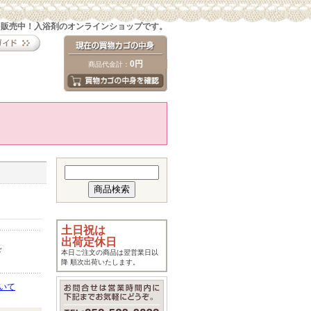
を販売中！入浴剤のオンラインショップです。
0円
商品代金計：
土日祝は
出荷定休日
ド
本日ご注文の商品は翌営業日以
降 順次出荷いたします。
いて