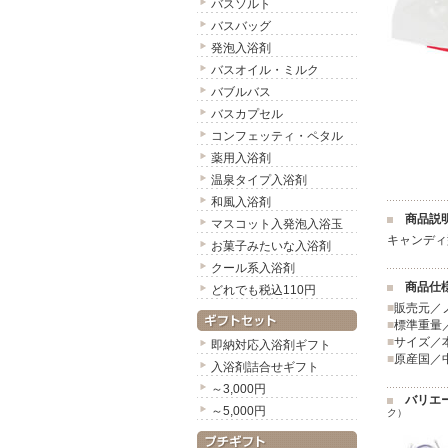
バスソルト
バスバッグ
発泡入浴剤
バスオイル・ミルク
バブルバス
バスカプセル
コンフェッティ・ペタル
薬用入浴剤
温泉タイプ入浴剤
和風入浴剤
商品説
マスコット入発泡入浴玉
キャンディ
お菓子みたいな入浴剤
クール系入浴剤
商品仕
どれでも税込110円
■
販売元／
■
標準重量／
■
サイズ／本
即納対応入浴剤ギフト
■
原産国／
入浴剤詰合せギフト
～3,000円
バリエ
～5,000円
ク）