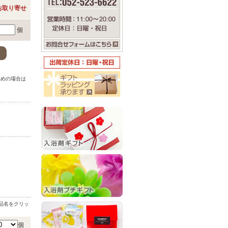
お取り寄せ
個
。
求めの場合は
。
品名をクリッ
個