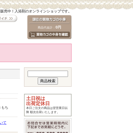
を販売中！入浴剤のオンラインショップです。
0円
商品代金計：
土日祝は
出荷定休日
きもち
本日ご注文の商品は翌営業日以
降 順次出荷いたします。
いて