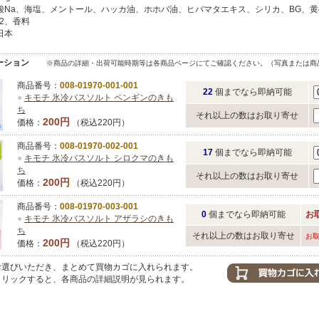
酸Na、海塩、メントール、ハッカ油、ホホバ油、ヒバマタエキス、シリカ、BG、黄
青2、香料
日本
ーション
※商品の詳細・出荷可能時期等は各商品ページにてご確認ください。（写真または商
商品番号：
008-01970-001-001
22
個までなら即納可能
●
キモチ 氷冷バスソルト ペンギンのきも
ち
それ以上の数はお取り寄せ
200円
価格：
（税込220円）
商品番号：
008-01970-002-001
17
個までなら即納可能
●
キモチ 氷冷バスソルト シロクマのきも
ち
それ以上の数はお取り寄せ
200円
価格：
（税込220円）
商品番号：
008-01970-003-001
0
個までなら即納可能
お
●
キモチ 氷冷バスソルト アザラシのきも
ち
それ以上の数はお取り寄せ
お
200円
価格：
（税込220円）
選びいただき、まとめて買物カゴに入れられます。
リックすると、各商品の詳細説明が見られます。