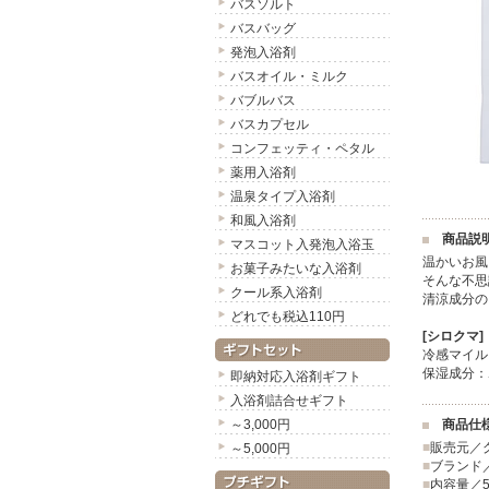
バスソルト
バスバッグ
発泡入浴剤
バスオイル・ミルク
バブルバス
バスカプセル
コンフェッティ・ペタル
薬用入浴剤
温泉タイプ入浴剤
和風入浴剤
商品説
マスコット入発泡入浴玉
温かいお風
お菓子みたいな入浴剤
そんな不思
クール系入浴剤
清涼成分の
どれでも税込110円
[シロクマ]
冷感マイル
保湿成分：
即納対応入浴剤ギフト
入浴剤詰合せギフト
～3,000円
商品仕
■
販売元／
～5,000円
■
ブランド
■
内容量／5