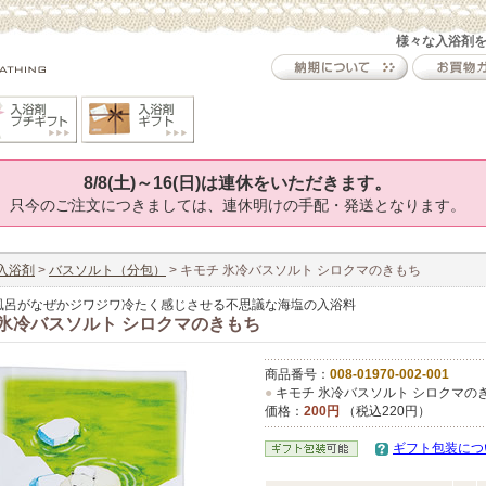
様々な入浴剤
8/8(土)～16(日)は連休をいただきます。
只今のご注文につきましては、連休明けの手配・発送となります。
入浴剤
>
バスソルト（分包）
> キモチ 氷冷バスソルト シロクマのきもち
風呂がなぜかジワジワ冷たく感じさせる不思議な海塩の入浴料
 氷冷バスソルト シロクマのきもち
商品番号：
008-01970-002-001
●
キモチ 氷冷バスソルト シロクマの
価格：
200円
（税込220円）
ギフト包装につ