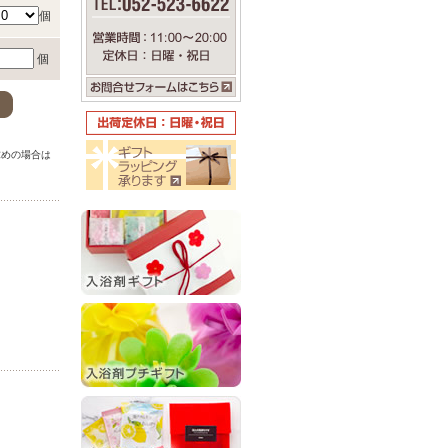
個
個
。
求めの場合は
。