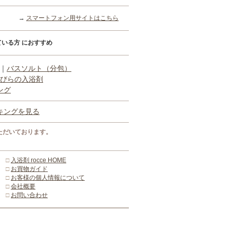
→
スマートフォン用サイトはこちら
いる方 におすすめ
｜
バスソルト（分包）
びらの入浴剤
ング
キングを見る
ただいております。
□
入浴剤 rocce HOME
□
お買物ガイド
□
お客様の個人情報について
□
会社概要
□
お問い合わせ