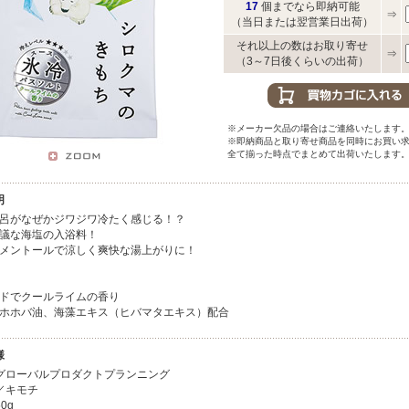
17
個までなら即納可能
⇒
（当日または翌営業日出荷）
それ以上の数はお取り寄せ
⇒
（3～7日後くらいの出荷）
※メーカー欠品の場合はご連絡いたします
※即納商品と取り寄せ商品を同時にお買い
全て揃った時点でまとめて出荷いたします
明
呂がなぜかジワジワ冷たく感じる！？
議な海塩の入浴料！
メントールで涼しく爽快な湯上がりに！
ドでクールライムの香り
ホホバ油、海藻エキス（ヒバマタエキス）配合
様
グローバルプロダクトプランニング
／キモチ
0g