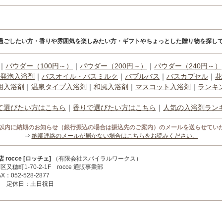
過ごしたい方・香りや雰囲気を楽しみたい方・ギフトやちょっとした贈り物を探して
｜
パウダー（100円～）
｜
パウダー（200円～）
｜
パウダー（240円～）
発泡入浴剤
｜
バスオイル・バスミルク
｜
バブルバス
｜
バスカプセル
｜
花
用入浴剤
｜
温泉タイプ入浴剤
｜
和風入浴剤
｜
マスコット入浴剤
｜
ランキ
て選びたい方はこちら
｜
香りで選びたい方はこちら
｜
人気の入浴剤ラン
間以内に納期のお知らせ（銀行振込の場合は振込先のご案内）のメールを送らせてい
⇒
納期連絡のメールが届かない場合はこちらをお読みください。
occe [ロッチェ]
（有限会社スパイラルワークス）
区又穂町1-70-2-1F rocce 通販事業部
X：052-528-2877
:00 定休日：土日祝日