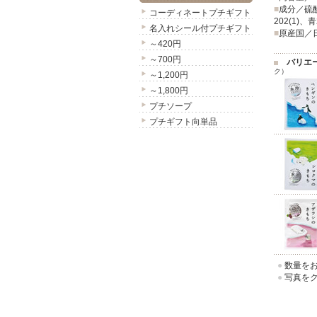
■
成分／硫
コーディネートプチギフト
202(1)、
名入れシール付プチギフト
■
原産国／
～420円
～700円
バリエ
ク）
～1,200円
～1,800円
プチソープ
プチギフト向単品
●
数量をお
●
写真をク