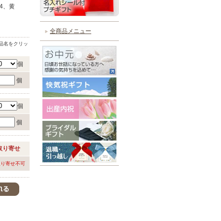
4、黄
全商品メニュー
品名をクリッ
個
個
個
個
取り寄せ
取り寄せ不可