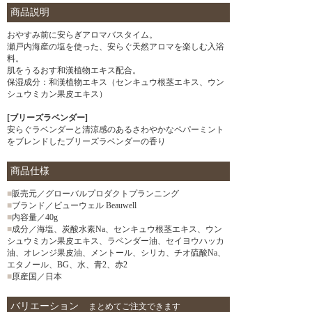
商品説明
おやすみ前に安らぎアロマバスタイム。
瀬戸内海産の塩を使った、安らぐ天然アロマを楽しむ入浴
料。
肌をうるおす和漢植物エキス配合。
保湿成分：和漢植物エキス（センキュウ根茎エキス、ウン
シュウミカン果皮エキス）
[ブリーズラベンダー]
安らぐラベンダーと清涼感のあるさわやかなペパーミント
をブレンドしたブリーズラベンダーの香り
商品仕様
■
販売元／グローバルプロダクトプランニング
■
ブランド／ビューウェル Beauwell
■
内容量／40g
■
成分／海塩、炭酸水素Na、センキュウ根茎エキス、ウン
シュウミカン果皮エキス、ラベンダー油、セイヨウハッカ
油、オレンジ果皮油、メントール、シリカ、チオ硫酸Na、
エタノール、BG、水、青2、赤2
■
原産国／日本
バリエーション
まとめてご注文できます