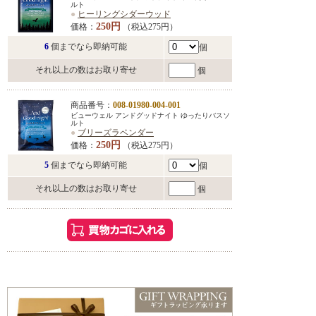
ルト
●
ヒーリングシダーウッド
250円
価格：
（税込275円）
6
個までなら即納可能
個
それ以上の数はお取り寄せ
個
商品番号：
008-01980-004-001
ビューウェル アンドグッドナイト ゆったりバスソ
ルト
●
ブリーズラベンダー
250円
価格：
（税込275円）
5
個までなら即納可能
個
それ以上の数はお取り寄せ
個