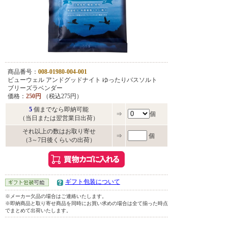
商品番号：
008-01980-004-001
ビューウェル アンドグッドナイト ゆったりバスソルト
ブリーズラベンダー
価格：
250円
（税込275円）
5
個までなら即納可能
⇒
個
（当日または翌営業日出荷）
それ以上の数はお取り寄せ
⇒
個
（3～7日後くらいの出荷）
ギフト包装について
※メーカー欠品の場合はご連絡いたします。
※即納商品と取り寄せ商品を同時にお買い求めの場合は全て揃った時点
でまとめて出荷いたします。