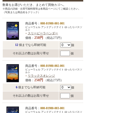
数量をお選びいただき、まとめて買物カゴへ。
※商品の詳細・出荷可能時期等は各商品ページにてご確認ください。
（写真または商品名をクリック）
商品番号：
008-01980-001-001
ビューウェル アンドグッドナイト ゆったりバスソ
ルト
●
スリーピーラベンダー
250円
価格：
（税込275円）
12
個までなら即納可能
個
それ以上の数はお取り寄せ
個
商品番号：
008-01980-002-001
ビューウェル アンドグッドナイト ゆったりバスソ
ルト
●
リラックスオレンジ
250円
価格：
（税込275円）
6
個までなら即納可能
個
それ以上の数はお取り寄せ
個
商品番号：
008-01980-003-001
ビューウェル アンドグッドナイト ゆったりバスソ