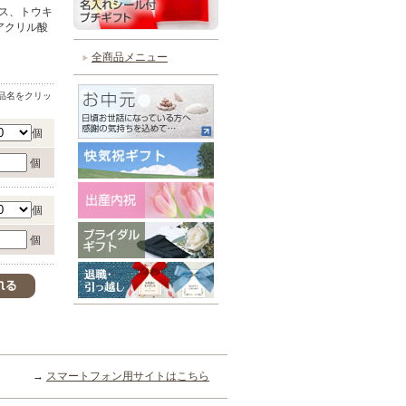
ス、トウキ
アクリル酸
全商品メニュー
品名をクリッ
個
個
個
個
→
スマートフォン用サイトはこちら