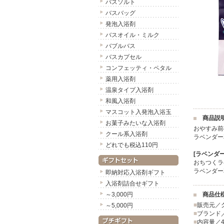
バスソルト
バスバッグ
発泡入浴剤
バスオイル・ミルク
バブルバス
バスカプセル
コンフェッティ・ペタル
薬用入浴剤
温泉タイプ入浴剤
和風入浴剤
マスコット入発泡入浴玉
商品説
お菓子みたいな入浴剤
おやすみ前
クール系入浴剤
ラベンダー
どれでも税込110円
[ラベンダ
おちつくラ
ラベンダー
即納対応入浴剤ギフト
入浴剤詰合せギフト
～3,000円
商品仕
■
販売元／
～5,000円
■
ブランド／
■
内容量／4