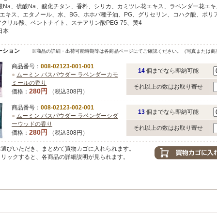
酸Na、硫酸Na、酸化チタン、香料、シリカ、カミツレ花エキス、ラベンダー花エキ
エキス、エタノール、水、BG、ホホバ種子油、PG、グリセリン、コハク酸、ポリ
アクリル酸、ベントナイト、ステアリン酸PEG-75、黄4
日本
ーション
※商品の詳細・出荷可能時期等は各商品ページにてご確認ください。（写真または商
商品番号：
008-02123-001-001
14
個までなら即納可能
●
ムーミン バスパウダー ラベンダーカモ
ミールの香り
それ以上の数はお取り寄せ
280円
価格：
（税込308円）
商品番号：
008-02123-002-001
13
個までなら即納可能
●
ムーミン バスパウダー ラベンダーシダ
ーウッドの香り
それ以上の数はお取り寄せ
280円
価格：
（税込308円）
選びいただき、まとめて買物カゴに入れられます。
リックすると、各商品の詳細説明が見られます。