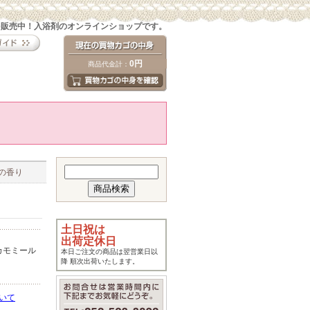
を販売中！入浴剤のオンラインショップです。
0円
商品代金計：
ルの香り
土日祝は
出荷定休日
カモミール
本日ご注文の商品は翌営業日以
降 順次出荷いたします。
いて