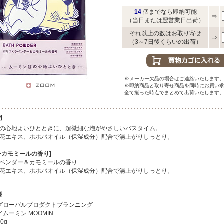
14
個までなら即納可能
⇒
（当日または翌営業日出荷）
それ以上の数はお取り寄せ
⇒
（3～7日後くらいの出荷）
※メーカー欠品の場合はご連絡いたします
※即納商品と取り寄せ商品を同時にお買い
全て揃った時点でまとめて出荷いたします
明
の心地よいひとときに、超微細な泡がやさしいバスタイム。
花エキス、ホホバオイル（保湿成分）配合で湯上がりしっとり。
ーカモミールの香り]
ベンダー＆カモミールの香り
花エキス、ホホバオイル（保湿成分）配合で湯上がりしっとり。
様
グローバルプロダクトプランニング
ムーミン MOOMIN
0g