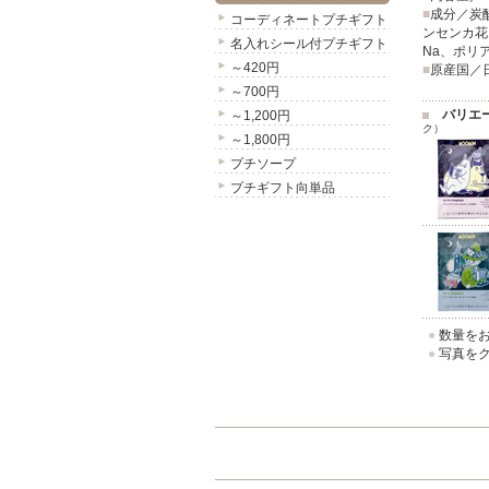
■
成分／炭
コーディネートプチギフト
ンセンカ花
名入れシール付プチギフト
Na、ポリ
～420円
■
原産国／
～700円
バリエ
～1,200円
ク）
～1,800円
プチソープ
プチギフト向単品
●
数量をお
●
写真をク