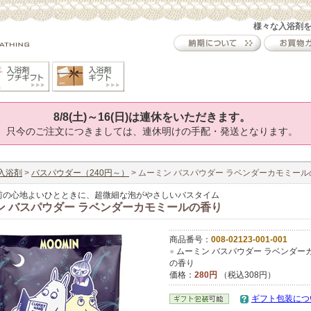
様々な入浴剤
8/8(土)～16(日)は連休をいただきます。
只今のご注文につきましては、連休明けの手配・発送となります。
入浴剤
>
バスパウダー（240円～）
> ムーミン バスパウダー ラベンダーカモミー
前の心地よいひとときに、超微細な泡がやさしいバスタイム
ン バスパウダー ラベンダーカモミールの香り
商品番号：
008-02123-001-001
●
ムーミン バスパウダー ラベンダー
の香り
価格：
280円
（税込308円）
ギフト包装につ