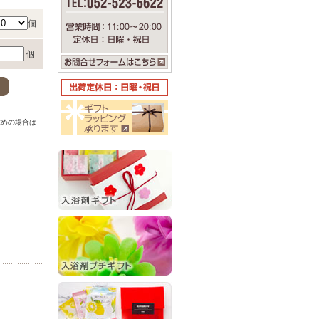
個
個
。
求めの場合は
。