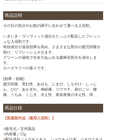
商品説明
その日の気分やお肌の調子に合わせて選べる入浴剤。
いきいき・ヴィヴィッド成分をたっぷり配合したフレッシ
ュな入浴剤です。
有効成分が温浴効果を高め、さまざまな部分の疲労回復を
助け、リフレッシュさせます。
グリーンの湯色で生命力あふれる森林浴気分を演出しま
す。
ローズマリーの香りです。
[効果・効能]
疲労回復、荒れ性、あせも、にきび、しもやけ、しっし
ん、ひび、あかぎれ、神経痛、リウマチ、肩のこり、腰
痛、うちみ、くじき、冷え性、産前産後の冷え性、痔
商品仕様
【医薬部外品（薬用入浴剤）】
■
販売元／五州薬品
■
内容量／25g
■
配合成分／トウキエキス、ショウキョウ末、ジオウエキス