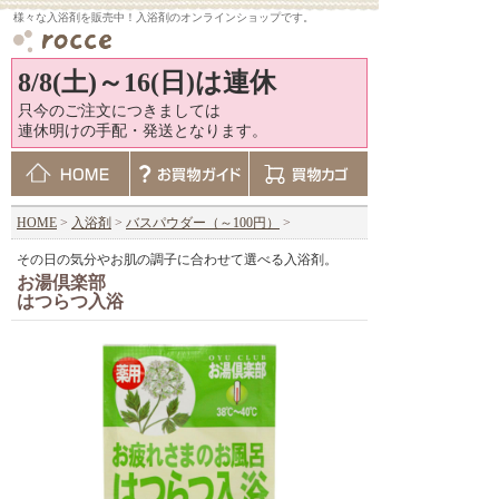
様々な入浴剤を販売中！入浴剤のオンラインショップです。
8/8(土)～16(日)は連休
只今のご注文につきましては
連休明けの手配・発送となります。
HOME
>
入浴剤
>
バスパウダー（～100円）
>
その日の気分やお肌の調子に合わせて選べる入浴剤。
お湯倶楽部
はつらつ入浴