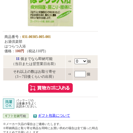
商品番号：
031-00305-005-001
お湯倶楽部
はつらつ入浴
価格：
100円
（税込110円）
11
個までなら即納可能
⇒
個
（当日または翌営業日出荷）
それ以上の数はお取り寄せ
⇒
個
（3～7日後くらいの出荷）
ギフト包装について
※メーカー欠品の場合はご連絡いたします。
※即納商品と取り寄せ商品を同時にお買い求めの場合は全て揃った時点
でまとめて出荷いたします。