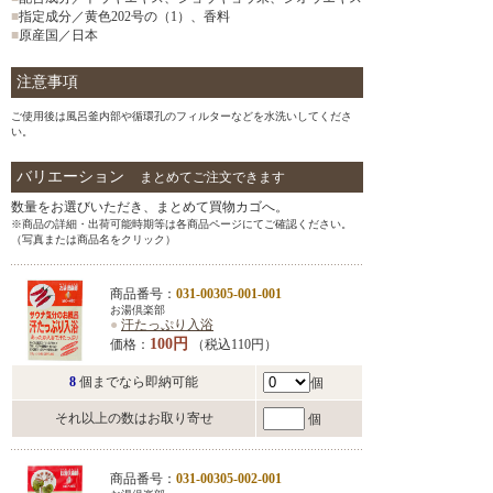
■
指定成分／黄色202号の（1）、香料
■
原産国／日本
注意事項
ご使用後は風呂釜内部や循環孔のフィルターなどを水洗いしてくださ
い。
バリエーション
まとめてご注文できます
数量をお選びいただき、まとめて買物カゴへ。
※商品の詳細・出荷可能時期等は各商品ページにてご確認ください。
（写真または商品名をクリック）
商品番号：
031-00305-001-001
お湯倶楽部
●
汗たっぷり入浴
100円
価格：
（税込110円）
8
個までなら即納可能
個
それ以上の数はお取り寄せ
個
商品番号：
031-00305-002-001