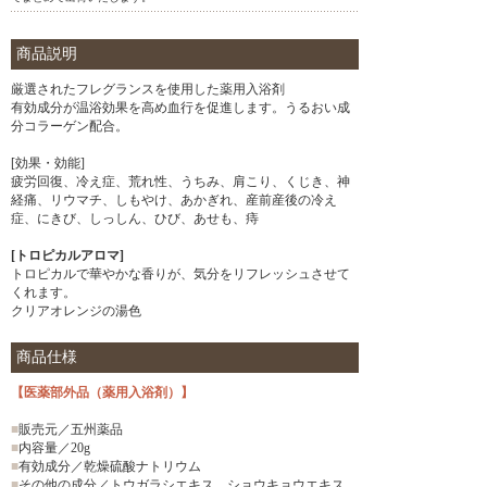
商品説明
厳選されたフレグランスを使用した薬用入浴剤
有効成分が温浴効果を高め血行を促進します。うるおい成
分コラーゲン配合。
[効果・効能]
疲労回復、冷え症、荒れ性、うちみ、肩こり、くじき、神
経痛、リウマチ、しもやけ、あかぎれ、産前産後の冷え
症、にきび、しっしん、ひび、あせも、痔
[トロピカルアロマ]
トロピカルで華やかな香りが、気分をリフレッシュさせて
くれます。
クリアオレンジの湯色
商品仕様
【医薬部外品（薬用入浴剤）】
■
販売元／五州薬品
■
内容量／20g
■
有効成分／乾燥硫酸ナトリウム
■
その他の成分／トウガラシエキス、ショウキョウエキス、