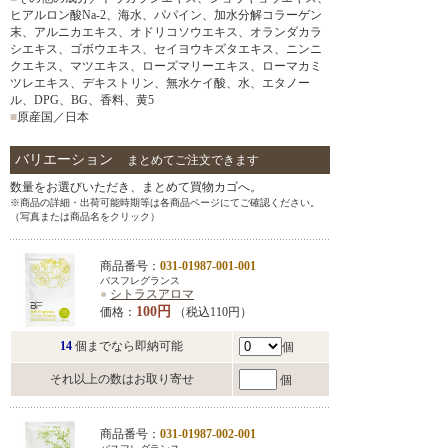
ヒアルロン酸Na-2、海水、パパイン、加水分解コラーゲン
末、アルニカエキス、オドリコソウエキス、オランダカラ
シエキス、ゴボウエキス、セイヨウキズタエキス、ニンニ
クエキス、マツエキス、ローズマリーエキス、ローマカミ
ツレエキス、デキストリン、無水ケイ酸、水、エタノー
ル、DPG、BG、香料、黄5
■
原産国／日本
バリエーション
まとめてご注文できます
数量をお選びいただき、まとめて買物カゴへ。
※商品の詳細・出荷可能時期等は各商品ページにてご確認ください。
（写真または商品名をクリック）
商品番号：
031-01987-001-001
バスフレグランス
●
シトラスアロマ
100円
価格：
（税込110円）
14
個までなら即納可能
個
それ以上の数はお取り寄せ
個
商品番号：
031-01987-002-001