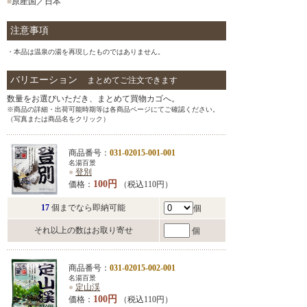
■
原産国／日本
注意事項
・本品は温泉の湯を再現したものではありません。
バリエーション
まとめてご注文できます
数量をお選びいただき、まとめて買物カゴへ。
※商品の詳細・出荷可能時期等は各商品ページにてご確認ください。
（写真または商品名をクリック）
商品番号：
031-02015-001-001
名湯百景
●
登別
100円
価格：
（税込110円）
17
個までなら即納可能
個
それ以上の数はお取り寄せ
個
商品番号：
031-02015-002-001
名湯百景
●
定山渓
100円
価格：
（税込110円）