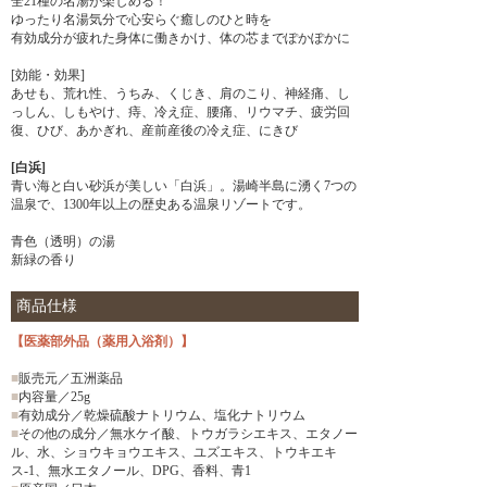
全21種の名湯が楽しめる！
ゆったり名湯気分で心安らぐ癒しのひと時を
有効成分が疲れた身体に働きかけ、体の芯までぽかぽかに
[効能・効果]
あせも、荒れ性、うちみ、くじき、肩のこり、神経痛、し
っしん、しもやけ、痔、冷え症、腰痛、リウマチ、疲労回
復、ひび、あかぎれ、産前産後の冷え症、にきび
[白浜]
青い海と白い砂浜が美しい「白浜」。湯崎半島に湧く7つの
温泉で、1300年以上の歴史ある温泉リゾートです。
青色（透明）の湯
新緑の香り
商品仕様
【医薬部外品（薬用入浴剤）】
■
販売元／五洲薬品
■
内容量／25g
■
有効成分／乾燥硫酸ナトリウム、塩化ナトリウム
■
その他の成分／無水ケイ酸、トウガラシエキス、エタノー
ル、水、ショウキョウエキス、ユズエキス、トウキエキ
ス-1、無水エタノール、DPG、香料、青1