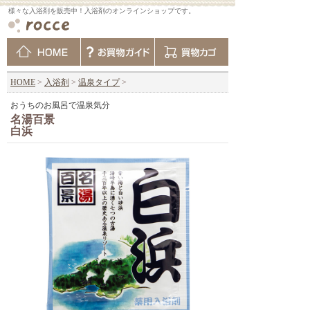
様々な入浴剤を販売中！入浴剤のオンラインショップです。
HOME
>
入浴剤
>
温泉タイプ
>
おうちのお風呂で温泉気分
名湯百景
白浜