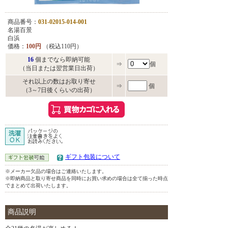
商品番号：
031-02015-014-001
名湯百景
白浜
価格：
100円
（税込110円）
16
個までなら即納可能
⇒
個
（当日または翌営業日出荷）
それ以上の数はお取り寄せ
⇒
個
（3～7日後くらいの出荷）
ギフト包装について
※メーカー欠品の場合はご連絡いたします。
※即納商品と取り寄せ商品を同時にお買い求めの場合は全て揃った時点
でまとめて出荷いたします。
商品説明