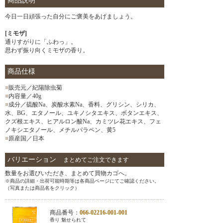
商品説明
今日一日頑張った自分にご褒美をあげましょう。
[ミモザ]
通りすがりに「ふわっ」。
思わず振り向くミモザの香り。
商品仕様
■
販売元／紀陽除虫菊
■
内容量／40g
■
成分／硫酸Na、炭酸水素Na、香料、グリシン、シリカ、
水、BG、エタノール、ユキノシタエキス、ボタンエキス、
クズ根エキス、ヒアルロン酸Na、カミツレ花エキス、フェ
ノキシエタノール、メチルパラペン、黄5
■
原産国／日本
バリエーション
まとめてご注文できます
数量をお選びいただき、まとめて買物カゴへ。
※商品の詳細・出荷可能時期等は各商品ページにてご確認ください。
（写真または商品名をクリック）
商品番号：
066-02216-001-001
香り 魅せられて