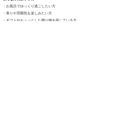
・お風呂でゆっくり過ごしたい方
・香りや雰囲気を楽しみたい方
・ギフトやちょっとした贈り物を探している方
入浴剤一覧はこちら
商品を探す
新着情報
入浴剤いろいろ
ギフトセット
プチギフト
季節のギフト／内祝いギフト
目的別に入浴剤を探す