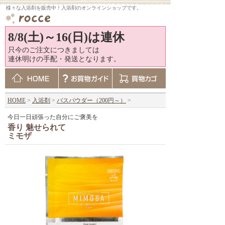
様々な入浴剤を販売中！入浴剤のオンラインショップです。
8/8(土)～16(日)は連休
只今のご注文につきましては
連休明けの手配・発送となります。
HOME
>
入浴剤
>
バスパウダー（200円～）
>
今日一日頑張った自分にご褒美を
香り 魅せられて
ミモザ