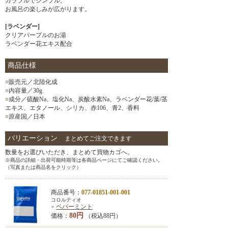
カラフルでシンプル。
お風呂の楽しみが広がります。
[ラベンダー]
クリアパープルのお湯
ラベンダー花エキス配合
商品仕様
■
販売元／北陸化成
■
内容量／30g
■
成分／硫酸Na、塩化Na、炭酸水素Na、ラベンダー花/葉/茎
エキス、エタノール、シリカ、赤106、青2、香料
■
原産国／日本
バリエーション
まとめてご注文できます
数量をお選びいただき、まとめて買物カゴへ。
※商品の詳細・出荷可能時期等は各商品ページにてご確認ください。
（写真または商品名をクリック）
商品番号：
077-01851-001-001
コロルティオ
●
ペパーミント
80円
価格：
（税込88円）