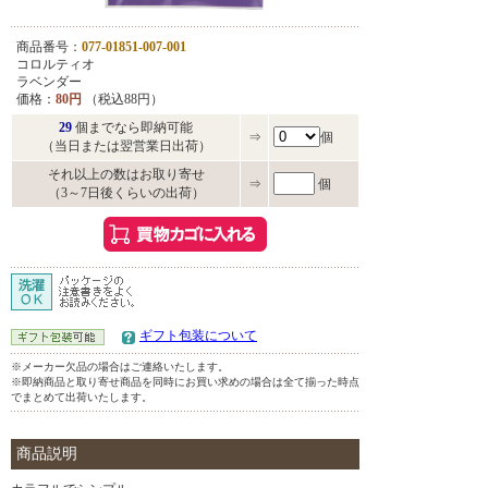
商品番号：
077-01851-007-001
コロルティオ
ラベンダー
価格：
80円
（税込88円）
29
個までなら即納可能
⇒
個
（当日または翌営業日出荷）
それ以上の数はお取り寄せ
⇒
個
（3～7日後くらいの出荷）
ギフト包装について
※メーカー欠品の場合はご連絡いたします。
※即納商品と取り寄せ商品を同時にお買い求めの場合は全て揃った時点
でまとめて出荷いたします。
商品説明