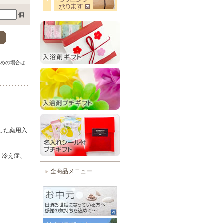
個
。
求めの場合は
。
した薬用入
、冷え症、
全商品メニュー