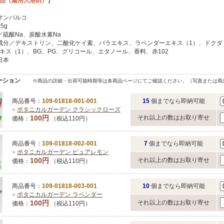
品（薬用入浴剤）】
サンパルコ
5g
／硫酸Na、炭酸水素Na
成分／デキストリン、二酸化ケイ素、バラエキス、ラベンダーエキス（1）、ドクダ
キス（1）、BG、PG、グリコール、エタノール、香料、赤102
日本
ーション
※商品の詳細・出荷可能時期等は各商品ページにてご確認ください。（写真または商
商品番号：
109-01818-001-001
15
個までなら即納可能
●
ボタニカルガーデン クラシックローズ
100円
それ以上の数はお取り寄せ
価格：
（税込110円）
商品番号：
109-01818-002-001
7
個までなら即納可能
●
ボタニカルガーデン ピュアレモン
100円
それ以上の数はお取り寄せ
価格：
（税込110円）
商品番号：
109-01818-003-001
10
個までなら即納可能
●
ボタニカルガーデン ラベンダー
100円
それ以上の数はお取り寄せ
価格：
（税込110円）