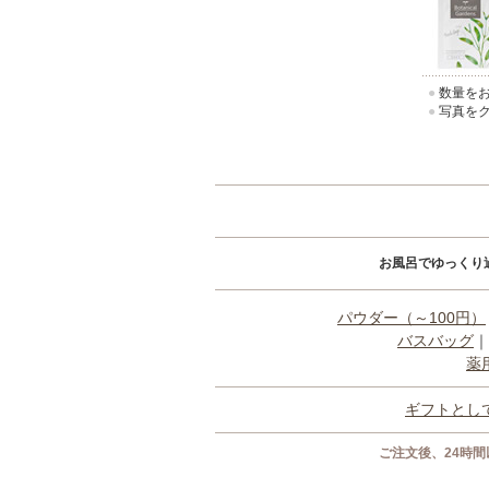
●
数量をお
●
写真をク
お風呂でゆっくり
パウダー（～100円）
バスバッグ
｜
薬
ギフトとし
ご注文後、24時