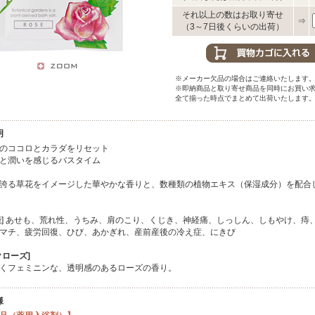
それ以上の数はお取り寄せ
⇒
（3～7日後くらいの出荷）
※メーカー欠品の場合はご連絡いたします
※即納商品と取り寄せ商品を同時にお買い
全て揃った時点でまとめて出荷いたします
明
のココロとカラダをリセット
と潤いを感じるバスタイム
誇る草花をイメージした華やかな香りと、数種類の植物エキス（保湿成分）を配合
能] あせも、荒れ性、うちみ、肩のこり、くじき、神経痛、しっしん、しもやけ、痔
マチ、疲労回復、ひび、あかぎれ、産前産後の冷え症、にきび
クローズ]
くフェミニンな、透明感のあるローズの香り。
様