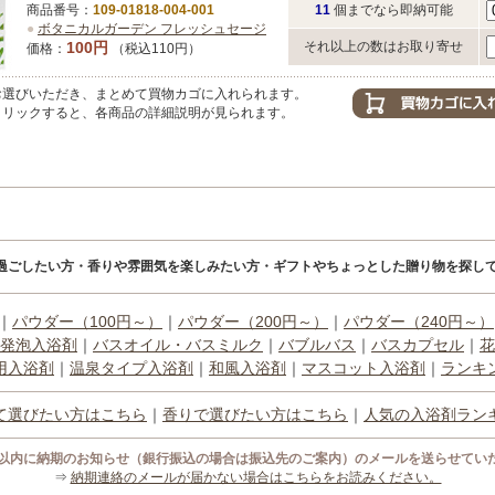
商品番号：
109-01818-004-001
11
個までなら即納可能
●
ボタニカルガーデン フレッシュセージ
100円
それ以上の数はお取り寄せ
価格：
（税込110円）
選びいただき、まとめて買物カゴに入れられます。
リックすると、各商品の詳細説明が見られます。
過ごしたい方・香りや雰囲気を楽しみたい方・ギフトやちょっとした贈り物を探して
｜
パウダー（100円～）
｜
パウダー（200円～）
｜
パウダー（240円～）
発泡入浴剤
｜
バスオイル・バスミルク
｜
バブルバス
｜
バスカプセル
｜
花
用入浴剤
｜
温泉タイプ入浴剤
｜
和風入浴剤
｜
マスコット入浴剤
｜
ランキ
て選びたい方はこちら
｜
香りで選びたい方はこちら
｜
人気の入浴剤ラン
間以内に納期のお知らせ（銀行振込の場合は振込先のご案内）のメールを送らせてい
⇒
納期連絡のメールが届かない場合はこちらをお読みください。