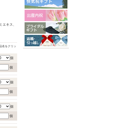
ミエキス、
品名をクリッ
個
個
個
個
個
個