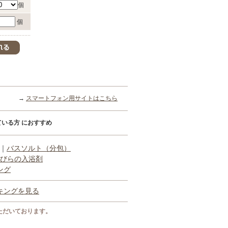
個
個
→
スマートフォン用サイトはこちら
いる方 におすすめ
｜
バスソルト（分包）
びらの入浴剤
ング
キングを見る
ただいております。