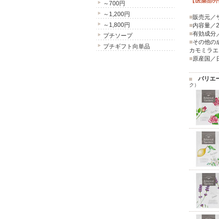
【医薬部外
～700円
～1,200円
■
販売元／
～1,800円
■
内容量／2
■
有効成分
プチソープ
■
その他の
プチギフト向単品
カモミラエ
■
原産国／
バリエ
ク）