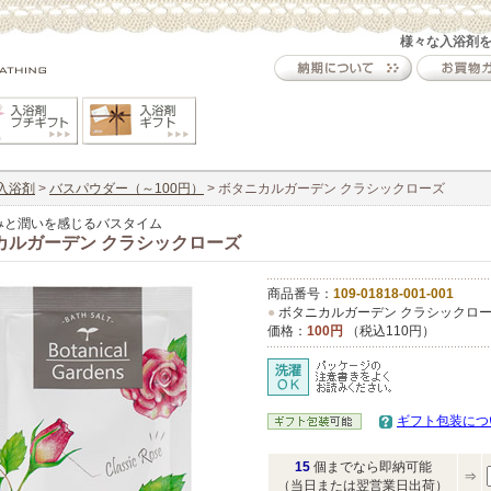
様々な入浴剤
入浴剤
>
バスパウダー（～100円）
> ボタニカルガーデン クラシックローズ
みと潤いを感じるバスタイム
カルガーデン クラシックローズ
商品番号：
109-01818-001-001
●
ボタニカルガーデン クラシックロ
価格：
100円
（税込110円）
ギフト包装につ
15
個までなら即納可能
⇒
（当日または翌営業日出荷）