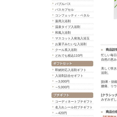
バブルバス
バスカプセル
コンフェッティ・ペタル
薬用入浴剤
温泉タイプ入浴剤
和風入浴剤
マスコット入発泡入浴玉
お菓子みたいな入浴剤
商品説
クール系入浴剤
忙しい毎日
どれでも税込110円
自然の恵み
美しく咲き
即納対応入浴剤ギフト
浴剤。
入浴剤詰合せギフト
～3,000円
[効果・効
腰痛、リウ
～5,000円
[クラシッ
みずみずし
コーディネートプチギフト
名入れシール付プチギフト
商品仕
～420円