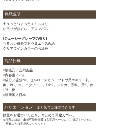
商品説明
ギュっとつまったエキス入り
かろりがはずむ、アロマバス。
[ジューシーグレープの香り]
うるおい成分ブドウ葉エキス配合
クリアワインカラーのお湯色
商品仕様
■
販売元／五州薬品
■
内容量／25g
■
成分／硫酸Na、セルロースガム、ブドウ葉エキス、乳
糖、BG、水、エタノール、DPG、シリカ、香料、黄5、赤
106、青1
■
原産国／日本
バリエーション
まとめてご注文できます
数量をお選びいただき、まとめて買物カゴへ。
※商品の詳細・出荷可能時期等は各商品ページにてご確認ください。
（写真または商品名をクリック）