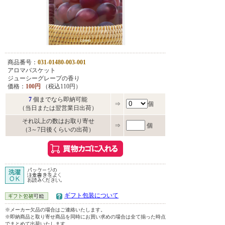
商品番号：
031-01480-003-001
アロマバスケット
ジューシーグレープの香り
価格：
100円
（税込110円）
7
個までなら即納可能
⇒
個
（当日または翌営業日出荷）
それ以上の数はお取り寄せ
⇒
個
（3～7日後くらいの出荷）
ギフト包装について
※メーカー欠品の場合はご連絡いたします。
※即納商品と取り寄せ商品を同時にお買い求めの場合は全て揃った時点
でまとめて出荷いたします。