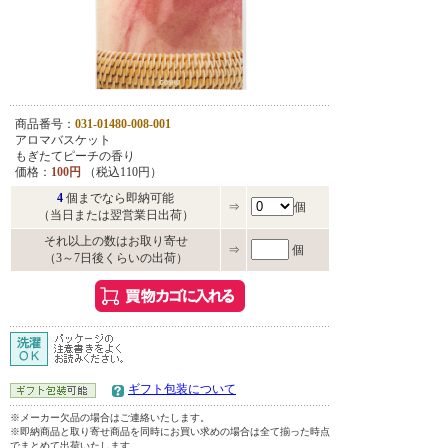
商品番号：
031-01480-008-001
アロマバスケット
もぎたてピーチの香り
価格：
100円
（税込110円）
4
個までなら即納可能
⇒
個
（当日または翌営業日出荷）
それ以上の数はお取り寄せ
⇒
個
（3～7日後くらいの出荷）
ギフト包装について
※メーカー欠品の場合はご連絡いたします。
※即納商品と取り寄せ商品を同時にお買い求めの場合は全て揃った時点
でまとめて出荷いたします。