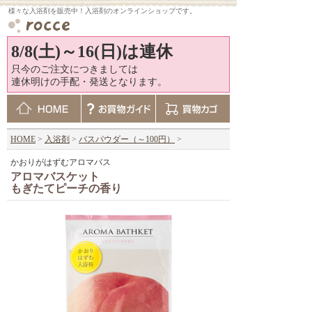
様々な入浴剤を販売中！入浴剤のオンラインショップです。
8/8(土)～16(日)は連休
只今のご注文につきましては
連休明けの手配・発送となります。
HOME
>
入浴剤
>
バスパウダー（～100円）
>
かおりがはずむアロマバス
アロマバスケット
もぎたてピーチの香り