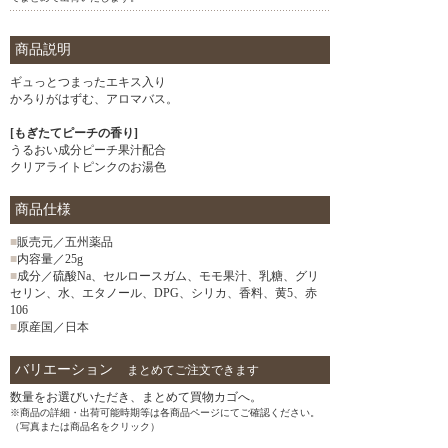
商品説明
ギュっとつまったエキス入り
かろりがはずむ、アロマバス。
[もぎたてピーチの香り]
うるおい成分ピーチ果汁配合
クリアライトピンクのお湯色
商品仕様
■
販売元／五州薬品
■
内容量／25g
■
成分／硫酸Na、セルロースガム、モモ果汁、乳糖、グリ
セリン、水、エタノール、DPG、シリカ、香料、黄5、赤
106
■
原産国／日本
バリエーション
まとめてご注文できます
数量をお選びいただき、まとめて買物カゴへ。
※商品の詳細・出荷可能時期等は各商品ページにてご確認ください。
（写真または商品名をクリック）