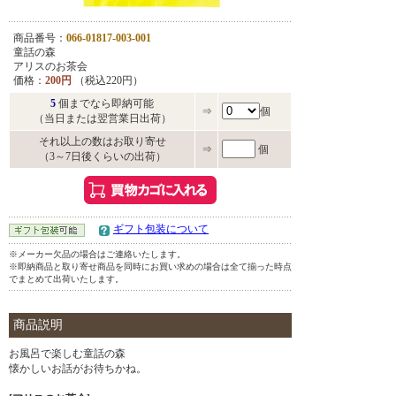
商品番号：
066-01817-003-001
童話の森
アリスのお茶会
価格：
200円
（税込220円）
5
個までなら即納可能
⇒
個
（当日または翌営業日出荷）
それ以上の数はお取り寄せ
⇒
個
（3～7日後くらいの出荷）
ギフト包装について
※メーカー欠品の場合はご連絡いたします。
※即納商品と取り寄せ商品を同時にお買い求めの場合は全て揃った時点
でまとめて出荷いたします。
商品説明
お風呂で楽しむ童話の森
懐かしいお話がお待ちかね。