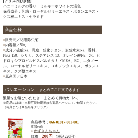
[アリスのお茶会]
ハニーミルクの香り ミルキーホワイトの湯色
保湿成分：乳糖・ローヤルゼリーエキス・ボタンエキス・
クズ根エキス・セラミド
商品仕様
■
販売元／紀陽除虫菊
■
内容量／50g
■
成分／硫酸Na、乳糖、酸化チタン、炭酸水素Na、香料、
PEG-150、シリカ、ステアレス-13、オレイン酸Na、水、ヒ
ドロキシプロピルビスパルミタミドMEA、BG、エタノー
ル、ローヤルゼリーエキス、ユキノシタエキス、ボタンエ
キス、クズ根エキス
■
原産国／日本
バリエーション
まとめてご注文できます
数量をお選びいただき、まとめて買物カゴへ。
※商品の詳細・出荷可能時期等は各商品ページにてご確認ください。
（写真または商品名をクリック）
商品番号：
066-01817-001-001
童話の森
●
赤ずきんちゃん
200円
価格：
（税込220円）