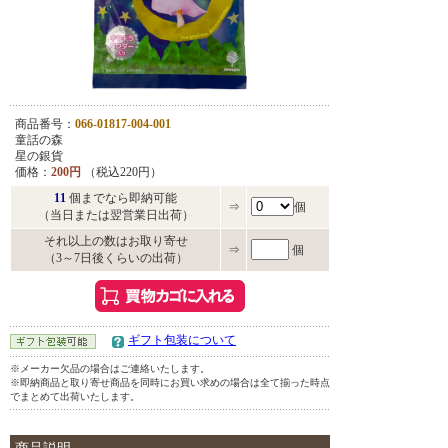
商品番号：
066-01817-004-001
童話の森
星の銀貨
価格：
200円
（税込220円）
11
個までなら即納可能
⇒
個
（当日または翌営業日出荷）
それ以上の数はお取り寄せ
⇒
個
（3～7日後くらいの出荷）
ギフト包装について
※メーカー欠品の場合はご連絡いたします。
※即納商品と取り寄せ商品を同時にお買い求めの場合は全て揃った時点
でまとめて出荷いたします。