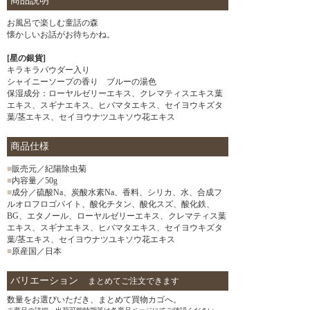
商品説明
お風呂で楽しむ童話の森
懐かしいお話がお待ちかね。
[星の銀貨]
キラキラパウダー入り
シャイニーソープの香り ブルーの湯色
保湿成分：ローヤルゼリーエキス、クレマティスエキス葉
エキス、スギナエキス、ヒバマタエキス、セイヨウキズタ
葉/茎エキス、セイヨウナツユキソウ花エキス
商品仕様
■
販売元／紀陽除虫菊
■
内容量／50g
■
成分／硫酸Na、炭酸水素Na、香料、シリカ、水、合成フ
ルオロフロゴパイト、酸化チタン、酸化スズ、酸化鉄、
BG、エタノール、ローヤルゼリーエキス、クレマティス葉
エキス、スギナエキス、ヒバマタエキス、セイヨウキズタ
葉/茎エキス、セイヨウナツユキソウ花エキス
■
原産国／日本
バリエーション
まとめてご注文できます
数量をお選びいただき、まとめて買物カゴへ。