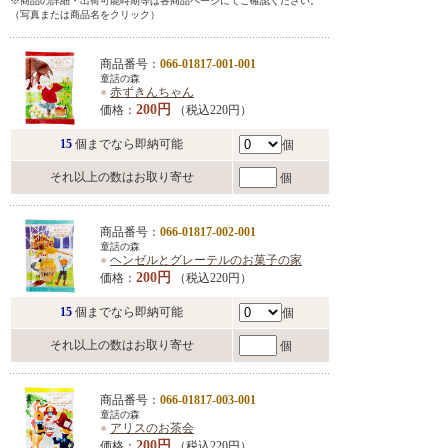
※商品の詳細・出荷可能時期等は各商品ページにてご確認ください。
（写真または商品名をクリック）
商品番号：
066-01817-001-001
童話の森
●
赤ずきんちゃん
200円
価格：
（税込220円）
15
個までなら即納可能
個
それ以上の数はお取り寄せ
個
商品番号：
066-01817-002-001
童話の森
●
ヘンゼルとグレーテルのお菓子の家
200円
価格：
（税込220円）
15
個までなら即納可能
個
それ以上の数はお取り寄せ
個
商品番号：
066-01817-003-001
童話の森
●
アリスのお茶会
200円
価格：
（税込220円）