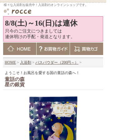
様々な入浴剤を販売中！入浴剤のオンラインショップです。
8/8(土)～16(日)は連休
只今のご注文につきましては
連休明けの手配・発送となります。
HOME
>
入浴剤
>
バスパウダー（200円～）
>
ようこそ！お風呂を愛する国の童話の森へ！
童話の森
星の銀貨