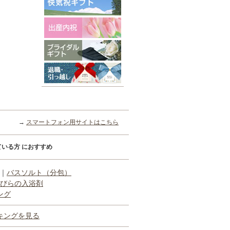
→
スマートフォン用サイトはこちら
いる方 におすすめ
｜
バスソルト（分包）
びらの入浴剤
ング
キングを見る