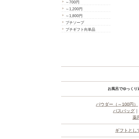
～700円
～1,200円
～1,800円
プチソープ
プチギフト向単品
お風呂でゆっくり
パウダー（～100円）
バスバッグ
｜
薬
ギフトとし