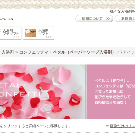
様々な入浴剤
>
入浴剤
>
コンフェッティ・ペタル（ペーパーソープ入浴剤）
／7アイ
をクリックすると詳細ページに移動します。
⇒
画像だけのリ