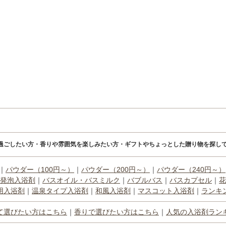
過ごしたい方・香りや雰囲気を楽しみたい方・ギフトやちょっとした贈り物を探して
｜
パウダー（100円～）
｜
パウダー（200円～）
｜
パウダー（240円～）
発泡入浴剤
｜
バスオイル・バスミルク
｜
バブルバス
｜
バスカプセル
｜
花
用入浴剤
｜
温泉タイプ入浴剤
｜
和風入浴剤
｜
マスコット入浴剤
｜
ランキ
て選びたい方はこちら
｜
香りで選びたい方はこちら
｜
人気の入浴剤ラン