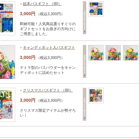
●
絵本バスギフト （[B]）
3,000円
（税込3,300円）
即納可能！人気商品選りすぐりの
ギフトセットをお急ぎの方向けに
ご用意しました。
●
キャンディポット入バスギフト
3,000円
（税込3,300円）
テトラ型のバスパウダーをキャン
ディポットに詰めたセット
●
クリスマスバスギフト （[B]）
3,000円
（税込3,300円）
クリスマス限定アイテムが勢ぞろ
い！