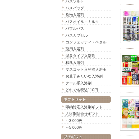
バスソルト
バスバッグ
発泡入浴剤
バスオイル・ミルク
バブルバス
バスカプセル
コンフェッティ・ペタル
薬用入浴剤
温泉タイプ入浴剤
和風入浴剤
マスコット入発泡入浴玉
お菓子みたいな入浴剤
クール系入浴剤
どれでも税込110円
即納対応入浴剤ギフト
入浴剤詰合せギフト
～3,000円
～5,000円