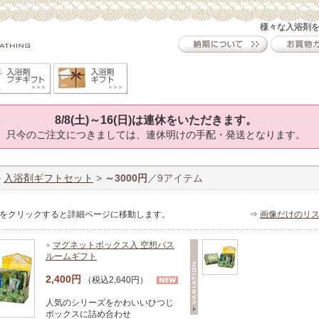
様々な入浴剤
8/8(土)～16(日)は連休をいただきます。
只今のご注文につきましては、連休明けの手配・発送となります。
>
入浴剤ギフトセット
>
～3000円
／9アイテム
をクリックすると詳細ページに移動します。
⇒
画像だけのリ
●
マグネットボックス入 空想バス
ルームギフト
2,400円
（税込2,640円）
人気のシリーズをかわいいひつじ
ボックスに詰め合わせ