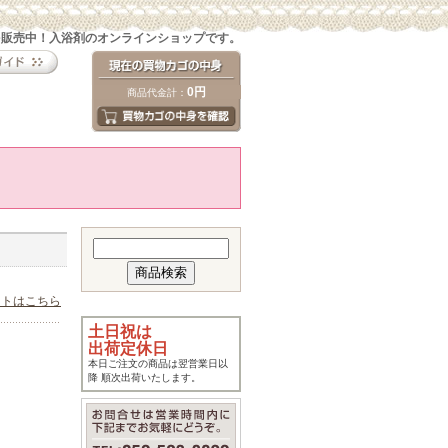
を販売中！入浴剤のオンラインショップです。
0円
商品代金計：
ストはこちら
土日祝は
出荷定休日
本日ご注文の商品は翌営業日以
降 順次出荷いたします。