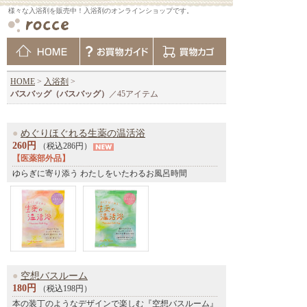
様々な入浴剤を販売中！入浴剤のオンラインショップです。
HOME
>
入浴剤
>
バスバッグ（バスバッグ）
／45アイテム
●
めぐりほぐれる生薬の温活浴
260円
（税込286円）
【医薬部外品】
ゆらぎに寄り添う わたしをいたわるお風呂時間
●
空想バスルーム
180円
（税込198円）
本の装丁のようなデザインで楽しむ『空想バスルーム』