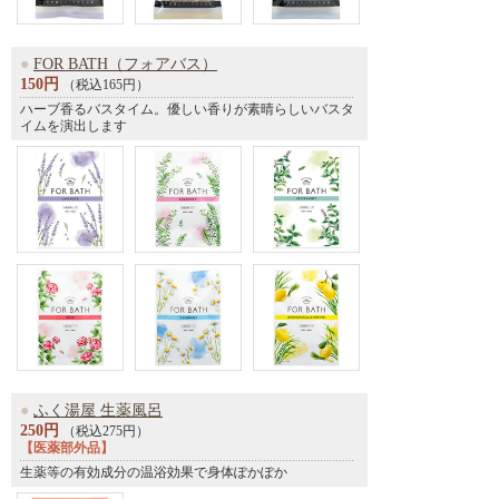
●
FOR BATH（フォアバス）
150円
（税込165円）
ハーブ香るバスタイム。優しい香りが素晴らしいバスタ
イムを演出します
●
ふく湯屋 生薬風呂
250円
（税込275円）
【医薬部外品】
生薬等の有効成分の温浴効果で身体ぽかぽか