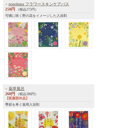
●
nonohana フラワースキンケアバス
250円
（税込275円）
可憐に咲く野の花をイメージした入浴剤
●
薬草風呂
260円
（税込286円）
【医薬部外品】
季節を寿ぐ薬用入浴剤