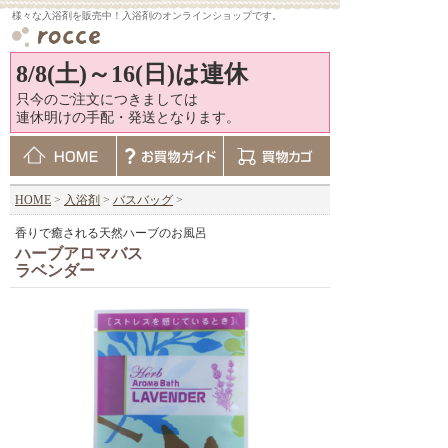
様々な入浴剤を販売中！入浴剤のオンラインショップです。
8/8(土)～16(日)は連休
只今のご注文につきましては
連休明けの手配・発送となります。
HOME
>
入浴剤
>
バスバッグ
>
香りで癒される天然ハーブのお風呂
ハーブアロマバス
ラベンダー