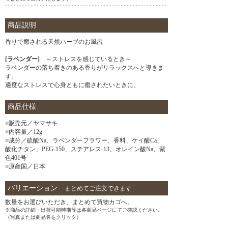
商品説明
香りで癒される天然ハーブのお風呂
[ラベンダー]
～ストレスを感じているとき～
ラベンダーの落ち着きのある香りがリラックスへと導きま
す。
適度なストレスで心身ともに癒されたいときに。
商品仕様
■
販売元／ヤマサキ
■
内容量／12g
■
成分／硫酸Na、ラベンダーフラワー、香料、ケイ酸Ca、
酸化チタン、PEG-150、ステアレス-13、オレイン酸Na、紫
色401号
■
原産国／日本
バリエーション
まとめてご注文できます
数量をお選びいただき、まとめて買物カゴへ。
※商品の詳細・出荷可能時期等は各商品ページにてご確認ください。
（写真または商品名をクリック）