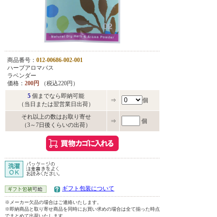
商品番号：
012-00686-002-001
ハーブアロマバス
ラベンダー
価格：
200円
（税込220円）
5
個までなら即納可能
⇒
個
（当日または翌営業日出荷）
それ以上の数はお取り寄せ
⇒
個
（3～7日後くらいの出荷）
ギフト包装について
※メーカー欠品の場合はご連絡いたします。
※即納商品と取り寄せ商品を同時にお買い求めの場合は全て揃った時点
でまとめて出荷いたします。