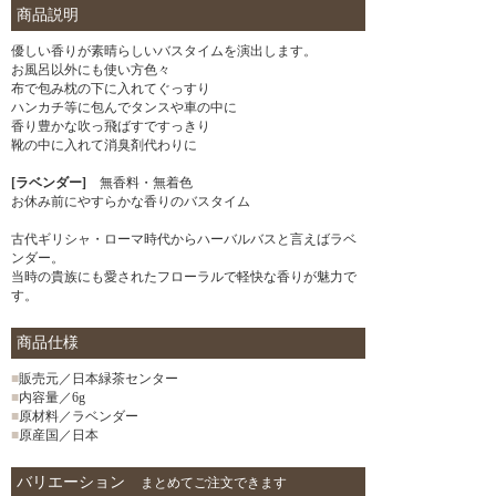
商品説明
優しい香りが素晴らしいバスタイムを演出します。
お風呂以外にも使い方色々
布で包み枕の下に入れてぐっすり
ハンカチ等に包んでタンスや車の中に
香り豊かな吹っ飛ばすですっきり
靴の中に入れて消臭剤代わりに
[ラベンダー]
無香料・無着色
お休み前にやすらかな香りのバスタイム
古代ギリシャ・ローマ時代からハーバルバスと言えばラベ
ンダー。
当時の貴族にも愛されたフローラルで軽快な香りが魅力で
す。
商品仕様
■
販売元／日本緑茶センター
■
内容量／6g
■
原材料／ラベンダー
■
原産国／日本
バリエーション
まとめてご注文できます