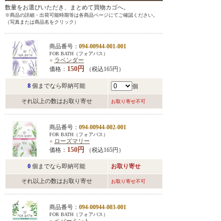
数量をお選びいただき、まとめて買物カゴへ。
※商品の詳細・出荷可能時期等は各商品ページにてご確認ください。
（写真または商品名をクリック）
商品番号：
094-00944-001-001
FOR BATH（フォアバス）
●
ラベンダー
150円
価格：
（税込165円）
8
個までなら即納可能
個
それ以上の数はお取り寄せ
お取り寄せ不可
商品番号：
094-00944-002-001
FOR BATH（フォアバス）
●
ローズマリー
150円
価格：
（税込165円）
0
個までなら即納可能
お取り寄せ
それ以上の数はお取り寄せ
お取り寄せ不可
商品番号：
094-00944-003-001
FOR BATH（フォアバス）