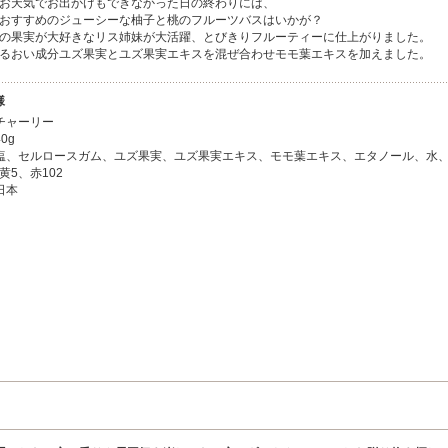
お天気でお出かけもできなかった日の終わりには、
おすすめのジューシーな柚子と桃のフルーツバスはいかが？
の果実が大好きなリス姉妹が大活躍、とびきりフルーティーに仕上がりました。
るおい成分ユズ果実とユズ果実エキスを混ぜ合わせモモ葉エキスを加えました。
様
チャーリー
0g
塩、セルロースガム、ユズ果実、ユズ果実エキス、モモ葉エキス、エタノール、水
黄5、赤102
日本