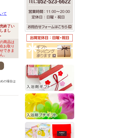
いて
売終了い
しまし
。
の商品は
在お取り
せできま
ん。
。
求めの場合は
。