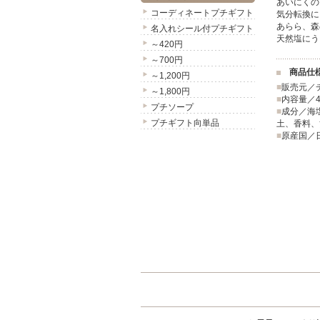
あいにくの
コーディネートプチギフト
気分転換に
あらら、森
名入れシール付プチギフト
天然塩にう
～420円
～700円
商品仕
～1,200円
■
販売元／
～1,800円
■
内容量／4
プチソープ
■
成分／海
プチギフト向単品
土、香料、
■
原産国／