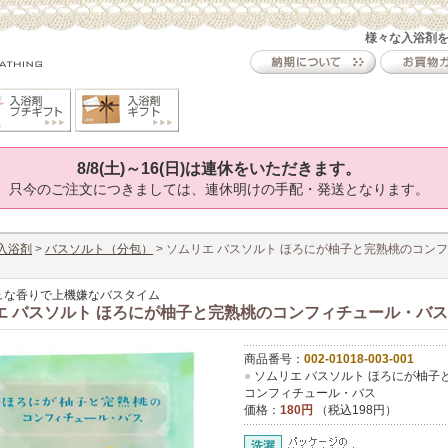
様々な入浴剤
8/8(土)～16(日)は連休をいただきます。
只今のご注文につきましては、連休明けの手配・発送となります。
入浴剤
>
バスソルト（分包）
> ソムリエ バスソルト ほろにが柚子と完熟桃のコン
ュな香りで上機嫌なバスタイム
エ バスソルト ほろにが柚子と完熟桃のコンフィチュール・バス
商品番号：
002-01018-003-001
●
ソムリエ バスソルト ほろにが柚子
コンフィチュール・バス
価格：
180円
（税込198円）