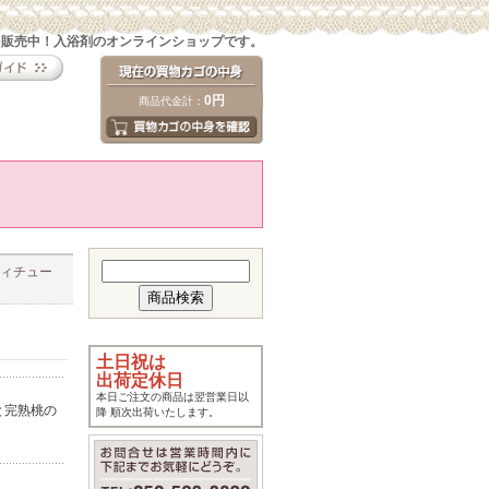
を販売中！入浴剤のオンラインショップです。
0円
商品代金計：
フィチュー
土日祝は
出荷定休日
本日ご注文の商品は翌営業日以
と完熟桃の
降 順次出荷いたします。