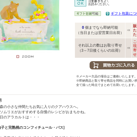
ギフト包装につ
販
0
個までなら即納可能
⇒
た
（当日または翌営業日出荷）
た
こ
それ以上の数はお取り寄せ
現
⇒
寄
（3～7日後くらいの出荷）
せ
※メーカー欠品の場合はご連絡いたします
※即納商品と取り寄せ商品を同時にお買い
全て揃った時点でまとめて出荷いたします
明
森の小さな仲間たちお気に入りのクアハウスへ。
ソムリエがおすすめする自慢のレシピがおまちかね。
日のアラカルトは・・・
柚子と完熟桃のコンフィチュール・バス]