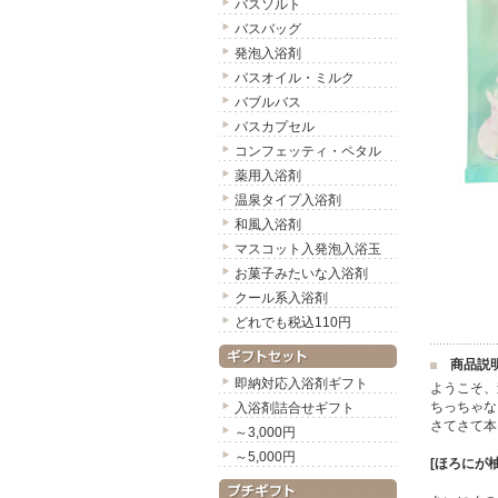
バスソルト
バスバッグ
発泡入浴剤
バスオイル・ミルク
バブルバス
バスカプセル
コンフェッティ・ペタル
薬用入浴剤
温泉タイプ入浴剤
和風入浴剤
マスコット入発泡入浴玉
お菓子みたいな入浴剤
クール系入浴剤
どれでも税込110円
商品説
即納対応入浴剤ギフト
ようこそ、
ちっちゃな
入浴剤詰合せギフト
さてさて本
～3,000円
～5,000円
[ほろにが