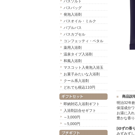
バスソルト
バスバッグ
発泡入浴剤
バスオイル・ミルク
バブルバス
バスカプセル
コンフェッティ・ペタル
薬用入浴剤
温泉タイプ入浴剤
和風入浴剤
マスコット入発泡入浴玉
お菓子みたいな入浴剤
クール系入浴剤
どれでも税込110円
商品説
明治32年
即納対応入浴剤ギフト
保湿成分ワ
入浴剤詰合せギフト
お湯に入れ
～3,000円
豊かな香り
～5,000円
[ゆずの香り
みずみずし