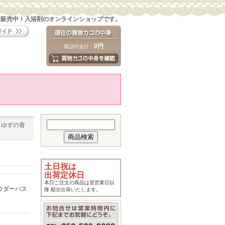
を販売中！入浴剤のオンラインショップです。
0円
商品代金計：
 ゆずの香
土日祝は
出荷定休日
本日ご注文の商品は翌営業日以
パウダーバス
降 順次出荷いたします。