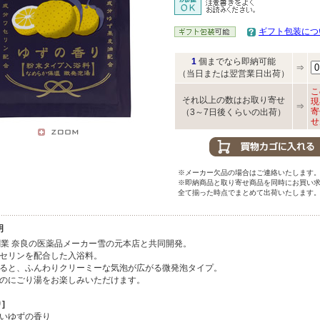
ギフト包装につ
1
個までなら即納可能
⇒
（当日または翌営業日出荷）
こ
それ以上の数はお取り寄せ
現
⇒
寄
（3～7日後くらいの出荷）
せ
※メーカー欠品の場合はご連絡いたします
※即納商品と取り寄せ商品を同時にお買い
全て揃った時点でまとめて出荷いたします
明
創業 奈良の医薬品メーカー雪の元本店と共同開発。
セリンを配合した入浴料。
ると、ふんわりクリーミーな気泡が広がる微発泡タイプ。
のにごり湯をお楽しみいただけます。
]
いゆずの香り