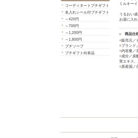
ミルキーイ
コーディネートプチギフト
名入れシール付プチギフト
うるおい成
～420円
お湯に入れ
～700円
～1,200円
商品仕
～1,800円
■
販売元／
■
ブランド／
プチソープ
■
内容量／3
プチギフト向単品
■
成分／炭
実エキス、
■
原産国／