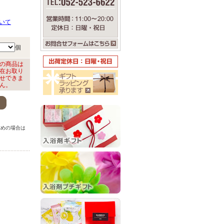
いて
個
の商品は
在お取り
せできま
ん。
。
求めの場合は
。