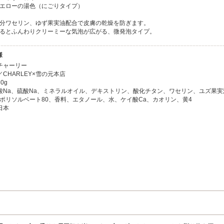
エローの湯色（にごりタイプ）
分ワセリン、ゆず果実油配合で皮膚の乾燥を防ぎます。
るとふんわりクリーミーな気泡が広がる、微発泡タイプ。
様
チャーリー
CHARLEY×雪の元本店
0g
酸Na、硫酸Na、ミネラルオイル、デキストリン、酸化チタン、ワセリン、ユズ果実
ポリソルベート80、香料、エタノール、水、ケイ酸Ca、カオリン、黄4
日本