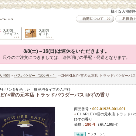
様々な入浴剤
8/8(土)～16(日)は連休をいただきます。
只今のご注文につきましては、連休明けの手配・発送となります。
入浴剤
>
バスパウダー（100円～）
> CHARLEY×雪の元本店 トラッドパウダーバス
ワセリンを配合した、微発泡タイプの入浴料
LEY×雪の元本店 トラッドパウダーバス ゆずの香り
商品番号：
002-01925-001-001
●
CHARLEY×雪の元本店 トラッド
ゆずの香り
価格：
180円
（税込198円）