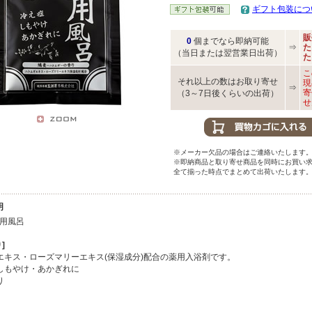
ギフト包装につ
販
0
個までなら即納可能
⇒
た
（当日または翌営業日出荷）
た
こ
それ以上の数はお取り寄せ
現
⇒
寄
（3～7日後くらいの出荷）
せ
※メーカー欠品の場合はご連絡いたします
※即納商品と取り寄せ商品を同時にお買い
全て揃った時点でまとめて出荷いたします
明
用風呂
]
エキス・ローズマリーエキス(保湿成分)配合の薬用入浴剤です。
しもやけ・あかぎれに
り