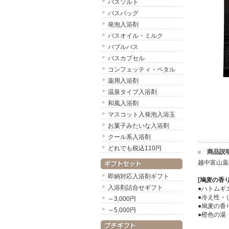
バスソルト
バスバッグ
発泡入浴剤
バスオイル・ミルク
バブルバス
バスカプセル
コンフェッティ・ペタル
薬用入浴剤
温泉タイプ入浴剤
和風入浴剤
マスコット入発泡入浴玉
お菓子みたいな入浴剤
クール系入浴剤
どれでも税込110円
商品説
越中富山薬
即納対応入浴剤ギフト
[鳩麦の香り
入浴剤詰合せギフト
●ハトムギ
●冷え性・
～3,000円
●鳩麦の香
～5,000円
●橙色の湯