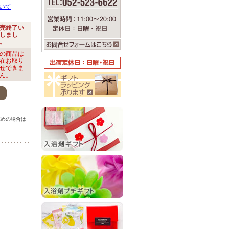
いて
売終了い
しまし
。
の商品は
在お取り
せできま
ん。
。
求めの場合は
。