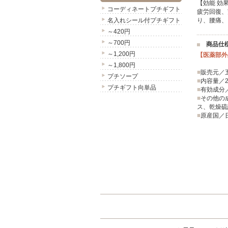
【効能 効
コーディネートプチギフト
疲労回復、
名入れシール付プチギフト
り、腰痛、
～420円
～700円
商品仕
～1,200円
【医薬部外
～1,800円
■
販売元／
プチソープ
■
内容量／2
プチギフト向単品
■
有効成分
■
その他の
ス、乾燥硫
■
原産国／