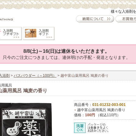
様々な入浴剤
8/8(土)～16(日)は連休をいただきます。
只今のご注文につきましては、連休明けの手配・発送となります。
入浴剤
>
バスパウダー（～100円）
> 越中富山薬用風呂 鳩麦の香り
薬用風呂
山薬用風呂 鳩麦の香り
商品番号：
031-01232-003-001
●
越中富山薬用風呂 鳩麦の香り
価格：
100円
（税込110円）