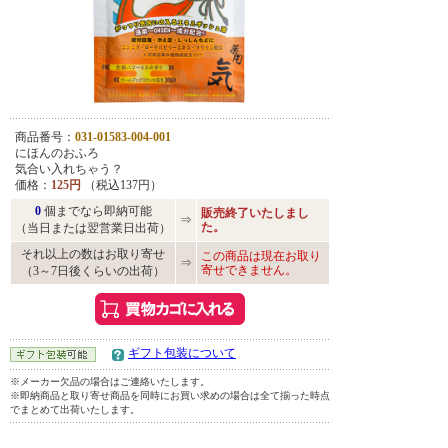
商品番号：
031-01583-004-001
にほんのおふろ
気合い入れちゃう？
価格：
125円
（税込137円）
0
個までなら即納可能
販売終了いたしまし
⇒
た。
（当日または翌営業日出荷）
それ以上の数はお取り寄せ
この商品は現在お取り
⇒
寄せできません。
（3～7日後くらいの出荷）
ギフト包装について
※メーカー欠品の場合はご連絡いたします。
※即納商品と取り寄せ商品を同時にお買い求めの場合は全て揃った時点
でまとめて出荷いたします。