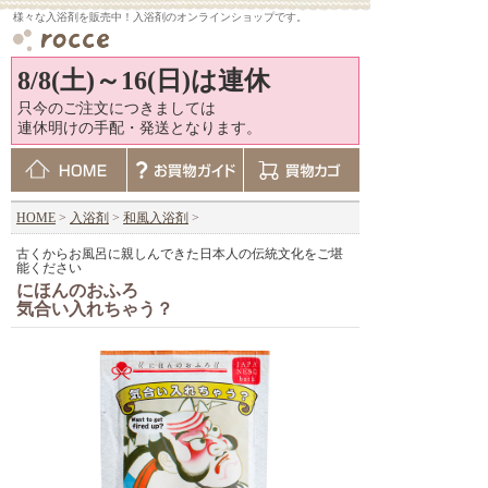
様々な入浴剤を販売中！入浴剤のオンラインショップです。
8/8(土)～16(日)は連休
只今のご注文につきましては
連休明けの手配・発送となります。
HOME
>
入浴剤
>
和風入浴剤
>
古くからお風呂に親しんできた日本人の伝統文化をご堪
能ください
にほんのおふろ
気合い入れちゃう？