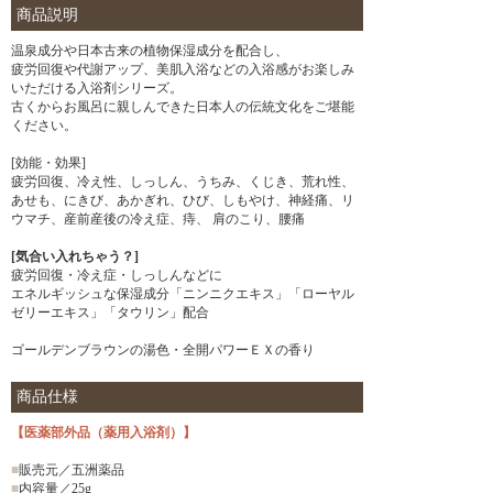
商品説明
温泉成分や日本古来の植物保湿成分を配合し、
疲労回復や代謝アップ、美肌入浴などの入浴感がお楽しみ
いただける入浴剤シリーズ。
古くからお風呂に親しんできた日本人の伝統文化をご堪能
ください。
[効能・効果]
疲労回復、冷え性、しっしん、うちみ、くじき、荒れ性、
あせも、にきび、あかぎれ、ひび、しもやけ、神経痛、リ
ウマチ、産前産後の冷え症、痔、 肩のこり、腰痛
[気合い入れちゃう？]
疲労回復・冷え症・しっしんなどに
エネルギッシュな保湿成分「ニンニクエキス」「ローヤル
ゼリーエキス」「タウリン」配合
ゴールデンブラウンの湯色・全開パワーＥＸの香り
商品仕様
【医薬部外品（薬用入浴剤）】
■
販売元／五洲薬品
■
内容量／25g