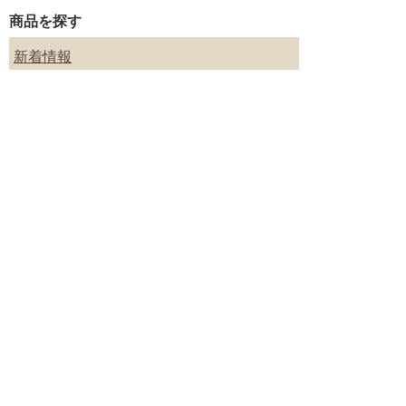
商品を探す
新着情報
入浴剤いろいろ
ギフトセット
プチギフト
季節のギフト／内祝いギフト
目的別に入浴剤を探す
■
PC用サイトはこちら