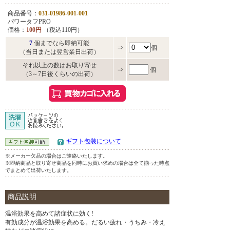
商品番号：
031-01986-001-001
パワータフPRO
価格：
100円
（税込110円）
7
個までなら即納可能
⇒
個
（当日または翌営業日出荷）
それ以上の数はお取り寄せ
⇒
個
（3～7日後くらいの出荷）
ギフト包装について
※メーカー欠品の場合はご連絡いたします。
※即納商品と取り寄せ商品を同時にお買い求めの場合は全て揃った時点
でまとめて出荷いたします。
商品説明
温浴効果を高めて諸症状に効く!
有効成分が温浴効果を高める。だるい疲れ・うちみ・冷え