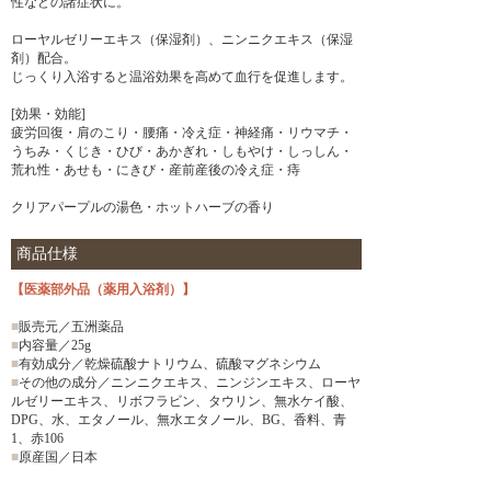
性などの諸症状に。
ローヤルゼリーエキス（保湿剤）、ニンニクエキス（保湿
剤）配合。
じっくり入浴すると温浴効果を高めて血行を促進します。
[効果・効能]
疲労回復・肩のこり・腰痛・冷え症・神経痛・リウマチ・
うちみ・くじき・ひび・あかぎれ・しもやけ・しっしん・
荒れ性・あせも・にきび・産前産後の冷え症・痔
クリアパープルの湯色・ホットハーブの香り
商品仕様
【医薬部外品（薬用入浴剤）】
■
販売元／五洲薬品
■
内容量／25g
■
有効成分／乾燥硫酸ナトリウム、硫酸マグネシウム
■
その他の成分／ニンニクエキス、ニンジンエキス、ローヤ
ルゼリーエキス、リボフラビン、タウリン、無水ケイ酸、
DPG、水、エタノール、無水エタノール、BG、香料、青
1、赤106
■
原産国／日本