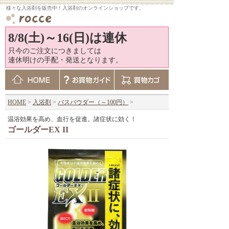
様々な入浴剤を販売中！入浴剤のオンラインショップです。
8/8(土)～16(日)は連休
只今のご注文につきましては
連休明けの手配・発送となります。
HOME
>
入浴剤
>
バスパウダー（～100円）
>
温浴効果を高め、血行を促進。諸症状に効く！
ゴールダーEX II