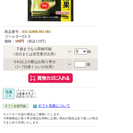
商品番号：
031-02008-001-001
ゴールダーEX II
価格：
100円
（税込110円）
7
個までなら即納可能
⇒
個
（当日または翌営業日出荷）
それ以上の数はお取り寄せ
⇒
個
（3～7日後くらいの出荷）
ギフト包装について
※メーカー欠品の場合はご連絡いたします。
※即納商品と取り寄せ商品を同時にお買い求めの場合は全て揃った時点
でまとめて出荷いたします。