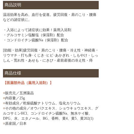
商品説明
温浴効果を高め、血行を促進。疲労回復・肩のこり・腰痛
などの諸症状に。
・入浴によって諸症状に効果！薬用入浴剤
・グルコサミン塩酸塩（保湿剤）配合
・コンドロイチン硫酸Na（保湿剤）配合
[効能・効果]疲労回復・肩のこり・腰痛・冷え性・神経痛・
リウマチ・打ち身･くじき･ヒビ･あかぎれ・しもやけ・しっ
しん・荒れ性・あせも・にきび・産前産後の冷え性・痔
商品仕様
【医薬部外品（薬用入浴剤）】
■
販売元／五洲薬品
■
内容量／25g
■
有効成分／乾燥硫酸ナトリウム、塩化カリウム
■
その他の成分／オウバクエキス、ショウキョウエキス、グ
ルコサミンHCl、コンドロイチン硫酸Na、無水ケイ酸、
DPG、水、エタノール、BG、香料、黄4、黄5、黄202(1)
■
原産国／日本