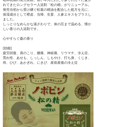
昭和初期の発売依頼、長い年月にわたり多くの方々に愛さ
れてきたロングセラー入浴剤「松の精」がリニューアル。
発売当初から受け継ぐ松葉の精油を配合した処方を元に、
保湿成分として橙皮、当帰、生姜、人参エキスをプラスし
ました。
しっとりなめらかな湯ざわりで、体の芯まで温める、懐か
しい香りの入浴剤です。
心やすらぐ森の香り
[効能]
疲労回復、肩のこり、腰痛、神経痛、リウマチ、冷え症、
荒れ性、あせも、しっしん、しもやけ、打ち身、くじき、
痔、ひび、あかぎれ、にきび、産前産後の冷え症