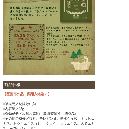
商品仕様
【医薬部外品（薬用入浴剤）】
■
販売元／紀陽除虫菊
■
内容量／25g
■
有効成分／炭酸水素Na、乾燥硫酸Na、塩化Na
■
その他の成分／香料、テレピン油、無水ケイ酸、トウヒエ
キス、トウキエキス（1）、ショウキョウエキス、人参エキ
ス、黄202（1）、青2