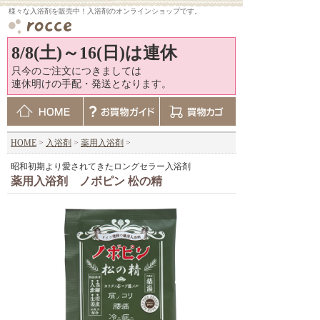
様々な入浴剤を販売中！入浴剤のオンラインショップです。
8/8(土)～16(日)は連休
只今のご注文につきましては
連休明けの手配・発送となります。
HOME
>
入浴剤
>
薬用入浴剤
>
昭和初期より愛されてきたロングセラー入浴剤
薬用入浴剤 ノボピン 松の精