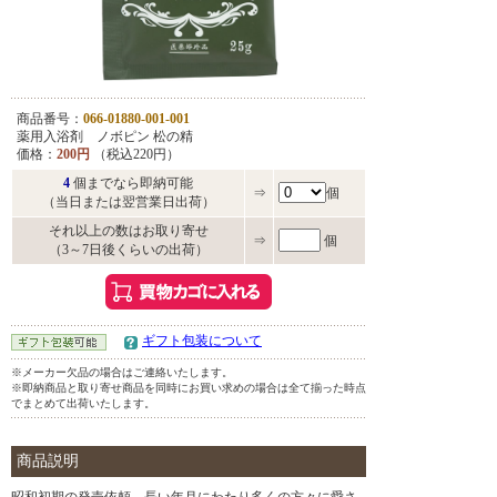
商品番号：
066-01880-001-001
薬用入浴剤 ノボピン 松の精
価格：
200円
（税込220円）
4
個までなら即納可能
⇒
個
（当日または翌営業日出荷）
それ以上の数はお取り寄せ
⇒
個
（3～7日後くらいの出荷）
ギフト包装について
※メーカー欠品の場合はご連絡いたします。
※即納商品と取り寄せ商品を同時にお買い求めの場合は全て揃った時点
でまとめて出荷いたします。
商品説明