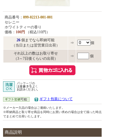
商品番号：
099-02213-001-001
セレニー
ホワイトティーの香り
価格：
100円
（税込110円）
26
個までなら即納可能
⇒
個
（当日または翌営業日出荷）
それ以上の数はお取り寄せ
⇒
個
（3～7日後くらいの出荷）
ギフト包装について
※メーカー欠品の場合はご連絡いたします。
※即納商品と取り寄せ商品を同時にお買い求めの場合は全て揃った時点
でまとめて出荷いたします。
商品説明