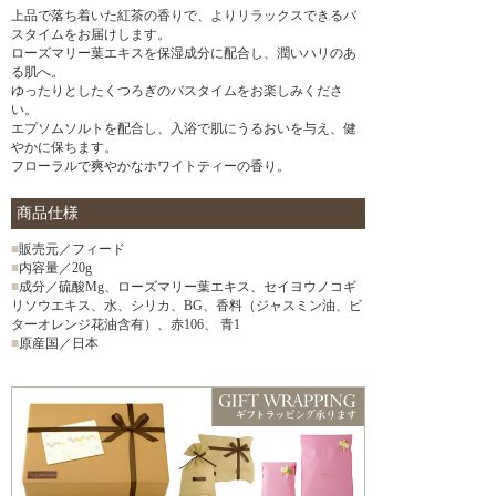
上品で落ち着いた紅茶の香りで、よりリラックスできるバ
スタイムをお届けします。
ローズマリー葉エキスを保湿成分に配合し、潤いハリのあ
る肌へ。
ゆったりとしたくつろぎのバスタイムをお楽しみくださ
い。
エプソムソルトを配合し、入浴で肌にうるおいを与え、健
やかに保ちます。
フローラルで爽やかなホワイトティーの香り。
商品仕様
■
販売元／フィード
■
内容量／20g
■
成分／硫酸Mg、ローズマリー葉エキス、セイヨウノコギ
リソウエキス、水、シリカ、BG、香料（ジャスミン油、ビ
ターオレンジ花油含有）、赤106、 青1
■
原産国／日本