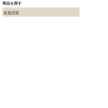
商品を探す
新着情報
入浴剤いろいろ
ギフトセット
プチギフト
季節のギフト／内祝いギフト
目的別に入浴剤を探す
■
PC用サイトはこちら