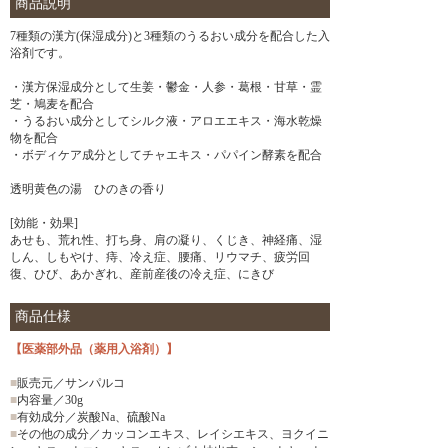
商品説明
7種類の漢方(保湿成分)と3種類のうるおい成分を配合した入
浴剤です。
・漢方保湿成分として生姜・鬱金・人参・葛根・甘草・霊
芝・鳩麦を配合
・うるおい成分としてシルク液・アロエエキス・海水乾燥
物を配合
・ボディケア成分としてチャエキス・パパイン酵素を配合
透明黄色の湯 ひのきの香り
[効能・効果]
あせも、荒れ性、打ち身、肩の凝り、くじき、神経痛、湿
しん、しもやけ、痔、冷え症、腰痛、リウマチ、疲労回
復、ひび、あかぎれ、産前産後の冷え症、にきび
商品仕様
【医薬部外品（薬用入浴剤）】
■
販売元／サンパルコ
■
内容量／30g
■
有効成分／炭酸Na、硫酸Na
■
その他の成分／カッコンエキス、レイシエキス、ヨクイニ