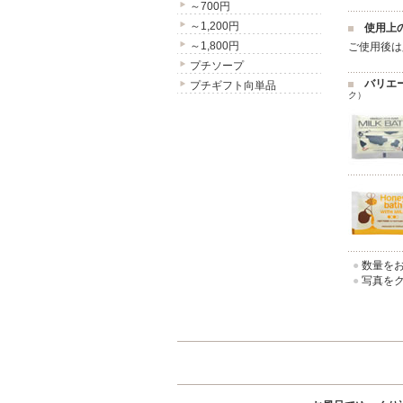
～700円
～1,200円
使用上
～1,800円
ご使用後は
プチソープ
バリエ
プチギフト向単品
ク）
●
数量をお
●
写真をク