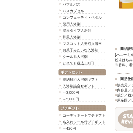
バブルバス
バスカプセル
コンフェッティ・ペタル
薬用入浴剤
温泉タイプ入浴剤
和風入浴剤
マスコット入発泡入浴玉
商品説
お菓子みたいな入浴剤
[ハニーミ
クール系入浴剤
粉末はちみ
どれでも税込110円
※香料、着
商品仕
即納対応入浴剤ギフト
■
販売元／
入浴剤詰合せギフト
■
内容量／1
～3,000円
■
成分／粉
～5,000円
■
原産国／
コーディネートプチギフト
名入れシール付プチギフト
～420円