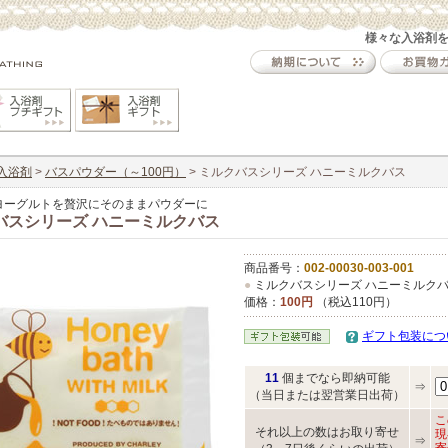
様々な入浴剤
入浴剤
>
バスパウダー（～100円）
> ミルクバスシリーズ ハニーミルクバス
ヨーグルトを贅沢にそのままパウダーに
バスシリーズ ハニーミルクバス
商品番号：
002-00030-003-001
●
ミルクバスシリーズ ハニーミルク
価格：
100円
（税込110円）
ギフト包装につ
11
個までなら即納可能
⇒
（当日または翌営業日出荷）
こ
それ以上の数はお取り寄せ
現
⇒