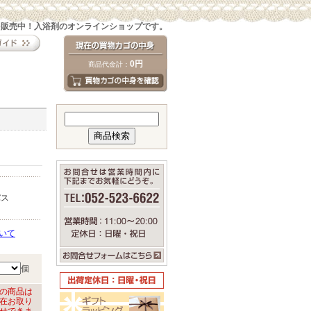
を販売中！入浴剤のオンラインショップです。
0円
商品代金計：
バス
いて
個
の商品は
在お取り