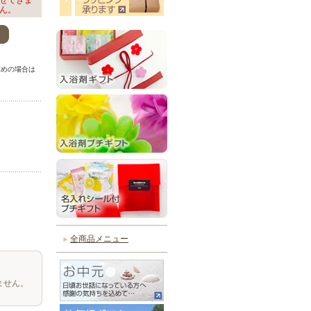
せできま
ん。
。
求めの場合は
。
全商品メニュー
。
ません。