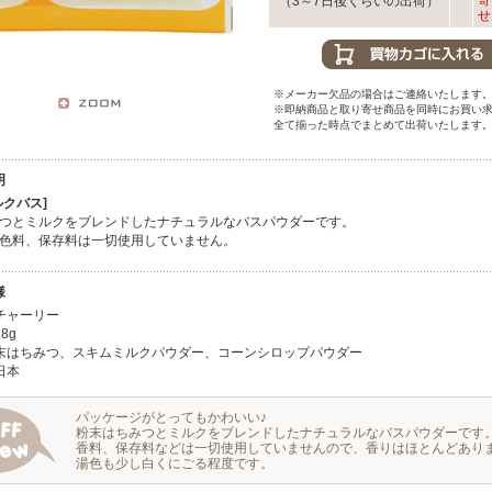
寄
（3～7日後くらいの出荷）
せ
※メーカー欠品の場合はご連絡いたします
※即納商品と取り寄せ商品を同時にお買い
全て揃った時点でまとめて出荷いたします
明
ルクバス]
つとミルクをブレンドしたナチュラルなバスパウダーです。
色料、保存料は一切使用していません。
様
チャーリー
8g
末はちみつ、スキムミルクパウダー、コーンシロップパウダー
日本
パッケージがとってもかわいい♪
粉末はちみつとミルクをブレンドしたナチュラルなバスパウダーです
香料、保存料などは一切使用していませんので、香りはほとんどあり
湯色も少し白くにごる程度です。