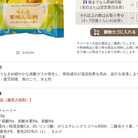
23
個までなら即納可能
⇒
（当日または翌営業日出荷）
それ以上の数はお取り寄せ
⇒
（3～7日後くらいの出荷）
※メーカー欠品の場合はご連絡いたします
※即納商品と取り寄せ商品を同時にお買い
全て揃った時点でまとめて出荷いたします
明
うなきめ細やかな炭酸ガスが発生し、有効成分が温浴効果を高め、血行を促進しま
：疲労回復、肩のこり、冷え性
様
品（薬用入浴剤）】
チャーリー
0g
／硫酸Na、炭酸水素Na、炭酸Na
成分／軽質炭酸Ca、DL-リンゴ酸、ポリエチレングリコール6000、二酸化ケイ素、
黄色4号、黄色202号の（1）、タルク
日本