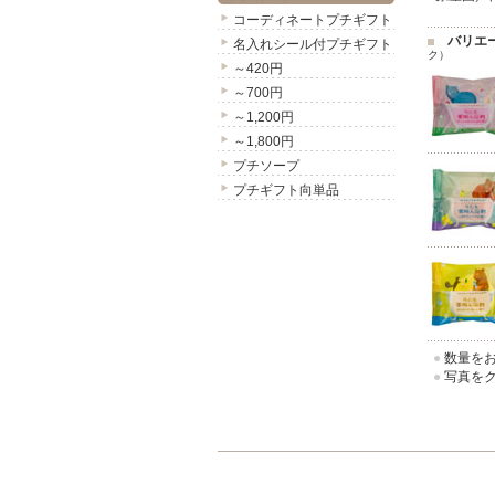
コーディネートプチギフト
バリエ
名入れシール付プチギフト
ク）
～420円
～700円
～1,200円
～1,800円
プチソープ
プチギフト向単品
●
数量をお
●
写真をク