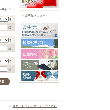
品名をクリッ
全商品メニュー
個
個
個
個
個
個
→
スマートフォン用サイトはこちら