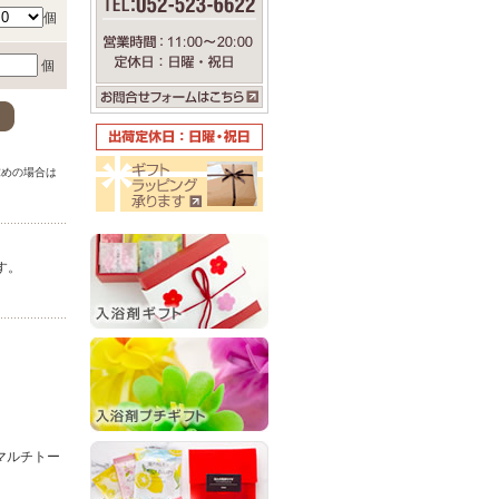
個
個
。
求めの場合は
。
す。
マルチトー