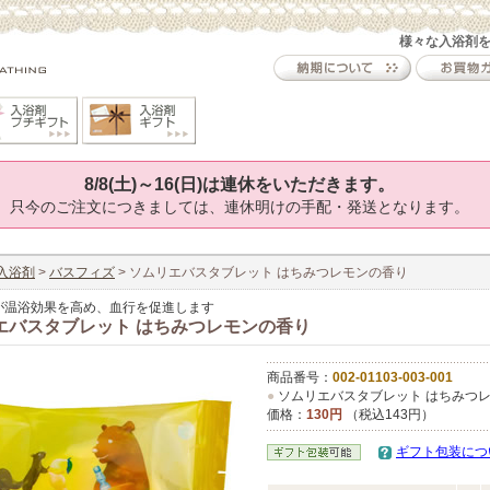
様々な入浴剤
8/8(土)～16(日)は連休をいただきます。
只今のご注文につきましては、連休明けの手配・発送となります。
入浴剤
>
バスフィズ
> ソムリエバスタブレット はちみつレモンの香り
が温浴効果を高め、血行を促進します
エバスタブレット はちみつレモンの香り
商品番号：
002-01103-003-001
●
ソムリエバスタブレット はちみつ
価格：
130円
（税込143円）
ギフト包装につ