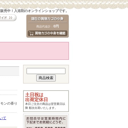
を販売中！入浴剤のオンラインショップです。
0円
商品代金計：
土日祝は
出荷定休日
レモンの香り
本日ご注文の商品は翌営業日以
降 順次出荷いたします。
いて