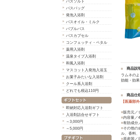
バスソルト
バスバッグ
発泡入浴剤
バスオイル・ミルク
バブルバス
バスカプセル
コンフェッティ・ペタル
薬用入浴剤
温泉タイプ入浴剤
和風入浴剤
商品説
マスコット入発泡入浴玉
ラムネのよ
お菓子みたいな入浴剤
効能・効果
クール系入浴剤
どれでも税込110円
商品仕
【医薬部外
即納対応入浴剤ギフト
■
販売元／
入浴剤詰合せギフト
■
内容量／4
～3,000円
■
有効成分
■
その他の
～5,000円
ル、香料、
■
原産国／