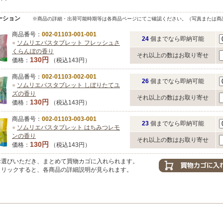
ーション
※商品の詳細・出荷可能時期等は各商品ページにてご確認ください。（写真または商
商品番号：
002-01103-001-001
24
個までなら即納可能
●
ソムリエバスタブレット フレッシュさ
くらんぼの香り
それ以上の数はお取り寄せ
130円
価格：
（税込143円）
商品番号：
002-01103-002-001
26
個までなら即納可能
●
ソムリエバスタブレット しぼりたてユ
ズの香り
それ以上の数はお取り寄せ
130円
価格：
（税込143円）
商品番号：
002-01103-003-001
23
個までなら即納可能
●
ソムリエバスタブレット はちみつレモ
ンの香り
それ以上の数はお取り寄せ
130円
価格：
（税込143円）
選びいただき、まとめて買物カゴに入れられます。
リックすると、各商品の詳細説明が見られます。