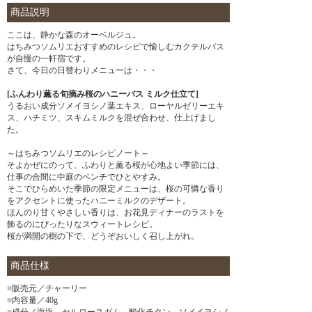
商品説明
ここは、静かな森のオーベルジュ。
はちみつソムリエおすすめのレシピで愉しむカクテルバス
が自慢の一軒宿です。
さて、今日の日替わりメニューは・・・
[ふんわり薫る旬摘み桜のハニーバス ミルク仕立て]
うるおい成分ソメイヨシノ葉エキス、ローヤルゼリーエキ
ス、ハチミツ、スキムミルクを混ぜ合わせ、仕上げまし
た。
～はちみつソムリエのレシピノート～
そよかぜにのって、ふわりと薫る桜が心地よい季節には、
仕事の合間に中庭のベンチでひとやすみ。
そこでひらめいた季節の限定メニューは、桜の可憐な香り
をアクセントに使ったハニーミルクのデザート。
ほんのり甘くやさしい香りは、お花見ディナーのラストを
飾るのにぴったりなスウィートレシピ。
桜が満開の樹の下で、どうぞおいしく召し上がれ。
商品仕様
■
販売元／チャーリー
■
内容量／40g