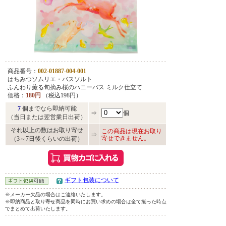
商品番号：
002-01887-004-001
はちみつソムリエ・バスソルト
ふんわり薫る旬摘み桜のハニーバス ミルク仕立て
価格：
180円
（税込198円）
7
個までなら即納可能
⇒
個
（当日または翌営業日出荷）
それ以上の数はお取り寄せ
この商品は現在お取り
⇒
寄せできません。
（3～7日後くらいの出荷）
ギフト包装について
※メーカー欠品の場合はご連絡いたします。
※即納商品と取り寄せ商品を同時にお買い求めの場合は全て揃った時点
でまとめて出荷いたします。