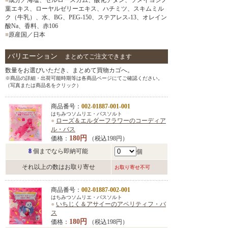
■
成分／海塩、セルロースガム、酸化チタン、ソメイヨシノ
葉エキス、ローヤルゼリーエキス、ハチミツ、スキムミル
ク（牛乳）、水、BG、PEG-150、ステアレス-13、オレイン
酸Na、香料、赤106
■
原産国／日本
バリエーション
まとめてご注文できます
数量をお選びいただき、まとめて買物カゴへ。
※商品の詳細・出荷可能時期等は各商品ページにてご確認ください。
（写真または商品名をクリック）
商品番号：
002-01887-001-001
はちみつソムリエ・バスソルト
●
ローズ＆エルダーフラワーのコーディア
ル・バス
180円
価格：
（税込198円）
8
個までなら即納可能
個
それ以上の数はお取り寄せ
お取り寄せ不可
商品番号：
002-01887-002-001
はちみつソムリエ・バスソルト
●
いちじく＆アサイーのアペリティフ・バ
ス
180円
価格：
（税込198円）