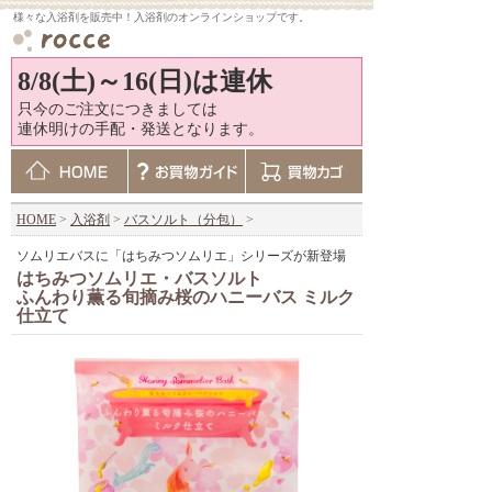
様々な入浴剤を販売中！入浴剤のオンラインショップです。
8/8(土)～16(日)は連休
只今のご注文につきましては
連休明けの手配・発送となります。
HOME
>
入浴剤
>
バスソルト（分包）
>
ソムリエバスに「はちみつソムリエ」シリーズが新登場
はちみつソムリエ・バスソルト
ふんわり薫る旬摘み桜のハニーバス ミルク
仕立て