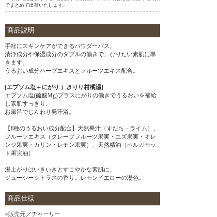
でまとめて出荷いたします。
商品説明
手軽にスキンケアができるパウダーバス。
清浄成分や保湿成分のダブルの働きで、なりたい素肌に導
きます。
うるおい成分ハーブエキスとフルーツエキス配合。
[エプソム塩＋にがり ）きりり柑橘湯]
エプソム塩(硫酸Mg)プラスにがりの働きでうるおいを補給
し素肌すっきり。
お風呂でじんわり発汗浴。
【8種のうるおい成分配合】天然果汁（すだち・ライム）、
フルーツエキス（グレープフルーツ果実・ユズ果実・オレ
ンジ果実・カリン・レモン果実）、天然精油（ベルガモッ
ト果実油）
湯上がりはいきいきとすこやかな素肌に。
ジューシーシトラスの香り。レモンイエローの湯色。
商品仕様
■
販売元／チャーリー