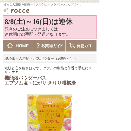
様々な入浴剤を販売中！入浴剤のオンラインショップです。
8/8(土)～16(日)は連休
只今のご注文につきましては
連休明けの手配・発送となります。
HOME
>
入浴剤
>
バスパウダー（200円～）
>
素肌と心を解きほぐす、ダブルの機能と芳香で手軽にス
キンケア
機能浴パウダーバス
エプソム塩＋にがり きりり柑橘湯