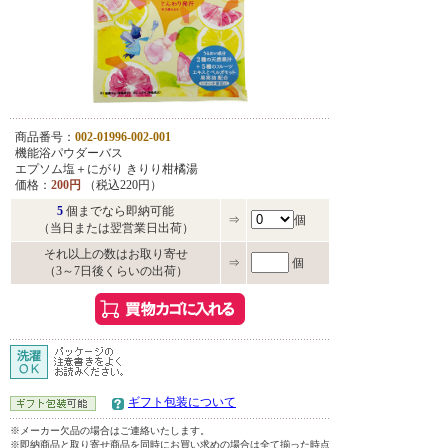
商品番号：
002-01996-002-001
機能浴パウダーバス
エプソム塩＋にがり きりり柑橘湯
価格：
200円
（税込220円）
5
個までなら即納可能
⇒
個
（当日または翌営業日出荷）
それ以上の数はお取り寄せ
⇒
個
（3～7日後くらいの出荷）
ギフト包装について
※メーカー欠品の場合はご連絡いたします。
※即納商品と取り寄せ商品を同時にお買い求めの場合は全て揃った時点