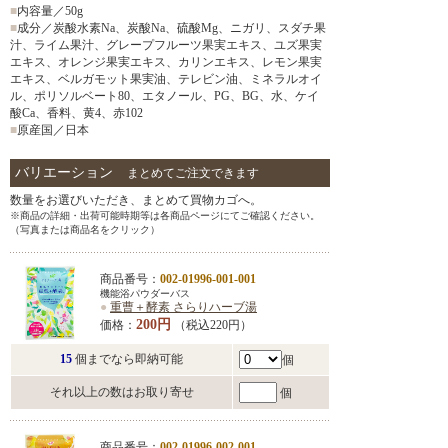
■
内容量／50g
■
成分／炭酸水素Na、炭酸Na、硫酸Mg、ニガリ、スダチ果
汁、ライム果汁、グレープフルーツ果実エキス、ユズ果実
エキス、オレンジ果実エキス、カリンエキス、レモン果実
エキス、ベルガモット果実油、テレビン油、ミネラルオイ
ル、ポリソルベート80、エタノール、PG、BG、水、ケイ
酸Ca、香料、黄4、赤102
■
原産国／日本
バリエーション
まとめてご注文できます
数量をお選びいただき、まとめて買物カゴへ。
※商品の詳細・出荷可能時期等は各商品ページにてご確認ください。
（写真または商品名をクリック）
商品番号：
002-01996-001-001
機能浴パウダーバス
●
重曹＋酵素 さらりハーブ湯
200円
価格：
（税込220円）
15
個までなら即納可能
個
それ以上の数はお取り寄せ
個
商品番号：
002-01996-002-001