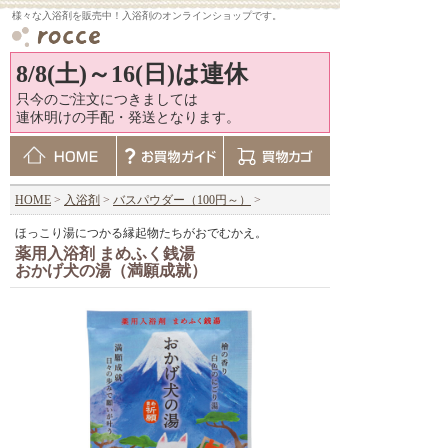
様々な入浴剤を販売中！入浴剤のオンラインショップです。
8/8(土)～16(日)は連休
只今のご注文につきましては
連休明けの手配・発送となります。
HOME
>
入浴剤
>
バスパウダー（100円～）
>
ほっこり湯につかる縁起物たちがおでむかえ。
薬用入浴剤 まめふく銭湯
おかげ犬の湯（満願成就）