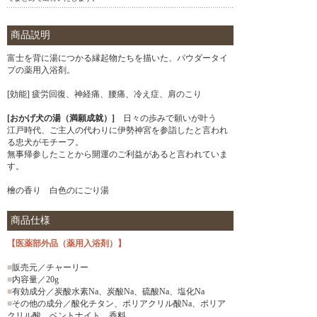
商品説明
富士を背に湯につかる縁起物たちを描いた、パウダータイ
プの薬用入浴剤。
[効能] 疲労回復、神経痛、腰痛、冷え症、肩のこり
[おかげ犬の湯（満願成就）]
日々の歩みで願いが叶う
江戸時代、ご主人の代わりに伊勢神宮を参詣したと言われ
る忠犬がモチーフ。
無事帰参したことから開運のご利益があると言われていま
す。
檜の香り 白色のにごり湯
商品仕様
【医薬部外品（薬用入浴剤）】
■
販売元／チャーリー
■
内容量／20g
■
有効成分／炭酸水素Na、炭酸Na、硫酸Na、塩化Na
■
その他の成分／酸化チタン、ポリアクリル酸Na、ポリア
クリル酸、ベントナイト、香料