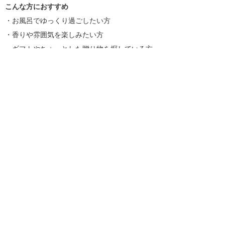
こんな方におすすめ
・お風呂でゆっくり過ごしたい方
・香りや雰囲気を楽しみたい方
・ギフトやちょっとした贈り物を探している方
入浴剤一覧はこちら
商品を探す
新着情報
入浴剤いろいろ
ギフトセット
プチギフト
季節のギフト／内祝いギフト