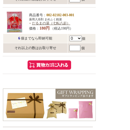
商品番号：
002-02182-003-001
薬用入浴剤 まめふく銭湯
●
だるまの湯（七転八起）
180円
価格：
（税込198円）
6
個までなら即納可能
個
それ以上の数はお取り寄せ
個