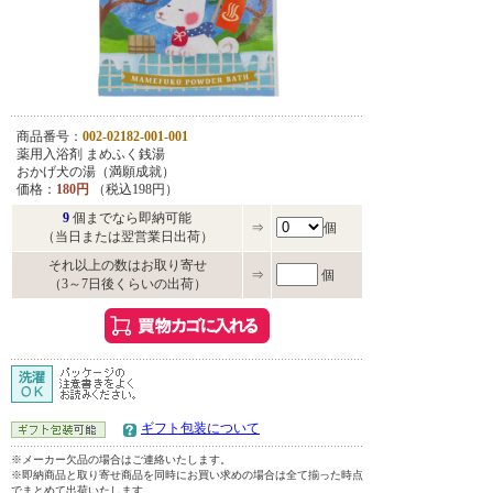
商品番号：
002-02182-001-001
薬用入浴剤 まめふく銭湯
おかげ犬の湯（満願成就）
価格：
180円
（税込198円）
9
個までなら即納可能
⇒
個
（当日または翌営業日出荷）
それ以上の数はお取り寄せ
⇒
個
（3～7日後くらいの出荷）
ギフト包装について
※メーカー欠品の場合はご連絡いたします。
※即納商品と取り寄せ商品を同時にお買い求めの場合は全て揃った時点
でまとめて出荷いたします。