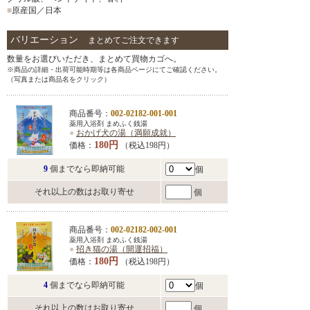
■
原産国／日本
バリエーション
まとめてご注文できます
数量をお選びいただき、まとめて買物カゴへ。
※商品の詳細・出荷可能時期等は各商品ページにてご確認ください。
（写真または商品名をクリック）
商品番号：
002-02182-001-001
薬用入浴剤 まめふく銭湯
●
おかげ犬の湯（満願成就）
180円
価格：
（税込198円）
9
個までなら即納可能
個
それ以上の数はお取り寄せ
個
商品番号：
002-02182-002-001
薬用入浴剤 まめふく銭湯
●
招き猫の湯（開運招福）
180円
価格：
（税込198円）
4
個までなら即納可能
個
それ以上の数はお取り寄せ
個