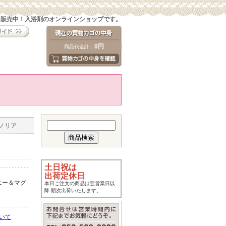
を販売中！入浴剤のオンラインショップです。
0円
商品代金計：
グノリア
土日祝は
出荷定休日
ニー＆マグ
本日ご注文の商品は翌営業日以
降 順次出荷いたします。
いて