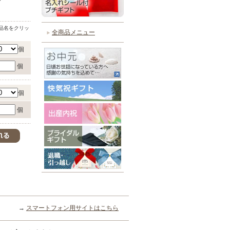
品名をクリッ
全商品メニュー
個
個
個
個
→
スマートフォン用サイトはこちら