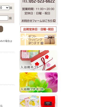
個
個
。
求めの場合は
。
青1