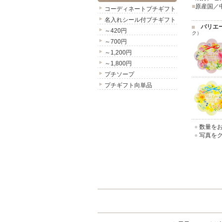
■
原産国／
コーディネートプチギフト
名入れシール付プチギフト
バリエ
～420円
ク）
～700円
～1,200円
～1,800円
プチソープ
プチギフト向単品
●
数量をお
●
写真をク