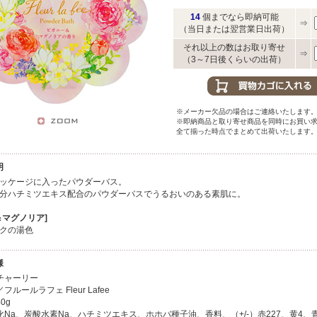
14
個までなら即納可能
⇒
（当日または翌営業日出荷）
それ以上の数はお取り寄せ
⇒
（3～7日後くらいの出荷）
※メーカー欠品の場合はご連絡いたします
※即納商品と取り寄せ商品を同時にお買い
全て揃った時点でまとめて出荷いたします
明
ッケージに入ったパウダーバス。
分ハチミツエキス配合のパウダーバスでうるおいのある素肌に。
＆マグノリア]
クの湯色
様
チャーリー
ルールラフェ Fleur Lafee
0g
Na、炭酸水素Na、ハチミツエキス、ホホバ種子油、香料、（+/-）赤227、黄4、