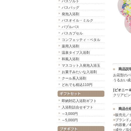
バスソルト
バスバッグ
発泡入浴剤
バスオイル・ミルク
バブルバス
バスカプセル
コンフェッティ・ペタル
薬用入浴剤
温泉タイプ入浴剤
和風入浴剤
マスコット入発泡入浴玉
商品説
お菓子みたいな入浴剤
お花型のパ
クール系入浴剤
うるおい成
どれでも税込110円
[ピオニー
クリアピン
即納対応入浴剤ギフト
入浴剤詰合せギフト
商品仕
～3,000円
■
販売元／
■
ブランド／フ
～5,000円
■
内容量／4
■
成分／塩化