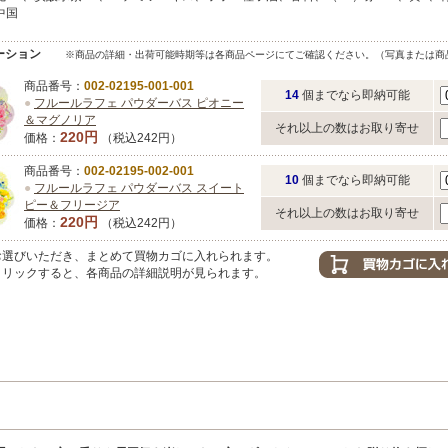
中国
ーション
※商品の詳細・出荷可能時期等は各商品ページにてご確認ください。（写真または商
商品番号：
002-02195-001-001
14
個までなら即納可能
●
フルールラフェ パウダーバス ピオニー
＆マグノリア
それ以上の数はお取り寄せ
220円
価格：
（税込242円）
商品番号：
002-02195-002-001
10
個までなら即納可能
●
フルールラフェ パウダーバス スイート
ピー＆フリージア
それ以上の数はお取り寄せ
220円
価格：
（税込242円）
選びいただき、まとめて買物カゴに入れられます。
リックすると、各商品の詳細説明が見られます。