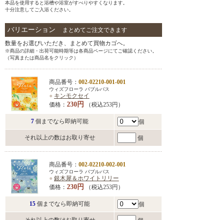
本品を使用すると浴槽や浴室がすべりやすくなります。
十分注意してご入浴ください。
バリエーション
まとめてご注文できます
数量をお選びいただき、まとめて買物カゴへ。
※商品の詳細・出荷可能時期等は各商品ページにてご確認ください。
（写真または商品名をクリック）
商品番号：
002-02210-001-001
ウィズフローラ バブルバス
●
キンモクセイ
230円
価格：
（税込253円）
7
個までなら即納可能
個
それ以上の数はお取り寄せ
個
商品番号：
002-02210-002-001
ウィズフローラ バブルバス
●
銀木犀＆ホワイトリリー
230円
価格：
（税込253円）
15
個までなら即納可能
個