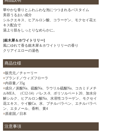
商品説明
華やかな香りとふわふわな泡につつまれるバスタイム
美容うるおい成分
シルクエキス、ヒアルロン酸、コラーゲン、モクセイ花エ
キス配合で
湯上り肌をしっとりなめらかに。
[銀木犀＆ホワイトリリー]
風にゆれて香る銀木犀＆ホワイトリリーの香り
クリアイエローの湯色
商品仕様
■
販売元／チャーリー
■
ブランド／ウィズフローラ
■
内容量／35g
■
成分／炭酸Na、硫酸Na、ラウリル硫酸Na、コカミドメチ
ルMEA、（C12-14）パレス-9、ポリソルベート20、加水分
解シルク、ヒアルロン酸Na、水溶性コラーゲン、モクセイ
花エキス、ケイ酸Ca、水、プチルパラペン、エチルパラペ
ン、エタノール、香料、黄4
■
原産国／日本
注意事項