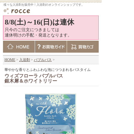
様々な入浴剤を販売中！入浴剤のオンラインショップです。
8/8(土)～16(日)は連休
只今のご注文につきましては
連休明けの手配・発送となります。
HOME
>
入浴剤
>
バブルバス
>
華やかな香りとふわふわな泡につつまれるバスタイム
ウィズフローラ バブルバス
銀木犀＆ホワイトリリー