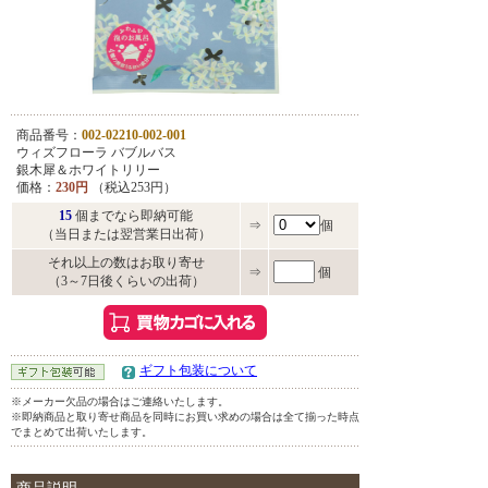
商品番号：
002-02210-002-001
ウィズフローラ バブルバス
銀木犀＆ホワイトリリー
価格：
230円
（税込253円）
15
個までなら即納可能
⇒
個
（当日または翌営業日出荷）
それ以上の数はお取り寄せ
⇒
個
（3～7日後くらいの出荷）
ギフト包装について
※メーカー欠品の場合はご連絡いたします。
※即納商品と取り寄せ商品を同時にお買い求めの場合は全て揃った時点
でまとめて出荷いたします。