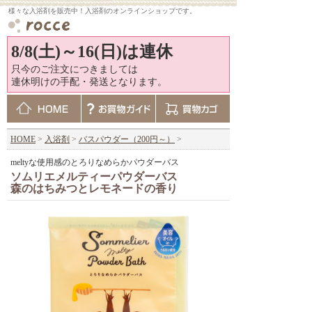
様々な入浴剤を販売中！入浴剤のオンラインショップです。
8/8(土)～16(日)は連休
只今のご注文につきましては
連休明けの手配・発送となります。
HOME
>
入浴剤
>
バスパウダー（200円～）
>
meltyな使用感のとろりなめらかパウダーバス
ソムリエメルティーパウダーバス
森のはちみつとレモネードの香り