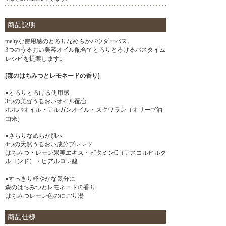
商品説明
meltyな使用感のとろりなめらかパウダーバス。
3つのうるおい美容オイル配合でとろりとろけるバスタイム
レシピを提案します。
[森のはちみつとレモネードの香り]
●とろりとろける使用感
3つの美容うるおいオイル配合
ホホバオイル・アルガンオイル・スクワラン（オリーブ油
由来）
●さらりなめらか肌へ
4つの天然うるおい成分ブレンド
はちみつ・レモン果実エキス・ビタミンC（アスコルビルグ
ルコンド）・ヒアルロン酸
●すっきり軽やかな気分に
森のはちみつとレモネードの香り
はちみつレモン色のにごり湯
商品仕様