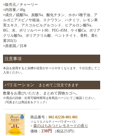
■
販売元／チャーリー
■
内容量／40g
■
成分／硫酸Na、炭酸Na、酸化チタン、ホホバ種子油、ア
ルガニアスピノサ核油、スクワラン、ハチミツ、レモン果
実エキス、アスコルビルグルコシド、ヒアルロン酸Na、
BG、水、ポリソルベート80、PEG-45M、ケイ酸Ca、ポリア
クリル酸Na、ポリアクリル酸、ペントナイト、香料、黄4、
黄202(1)
■
原産国／日本
注意事項
本品を使用すると浴槽や浴室がすべりやすくなります、十分注意してご
入浴ください。
バリエーション
まとめてご注文できます
数量をお選びいただき、まとめて買物カゴへ。
※商品の詳細・出荷可能時期等は各商品ページにてご確認ください。
（写真または商品名をクリック）
商品番号：
002-02230-001-001
ソムリエメルティーパウダーバス
●
森のはちみつとレモネードの香り
230円
価格：
（税込253円）