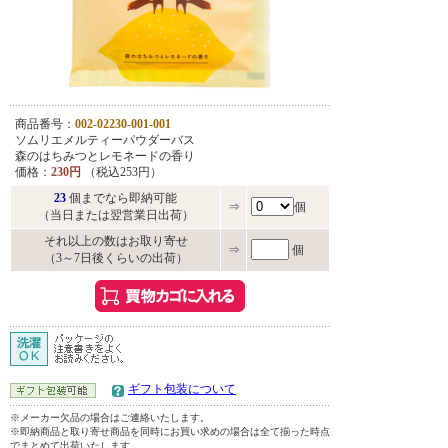
商品番号：
002-02230-001-001
ソムリエメルティーパウダーバス
森のはちみつとレモネードの香り
価格：
230円
（税込253円）
23
個までなら即納可能
⇒
個
（当日または翌営業日出荷）
それ以上の数はお取り寄せ
⇒
個
（3～7日後くらいの出荷）
ギフト包装について
※メーカー欠品の場合はご連絡いたします。
※即納商品と取り寄せ商品を同時にお買い求めの場合は全て揃った時点
でまとめて出荷いたします。