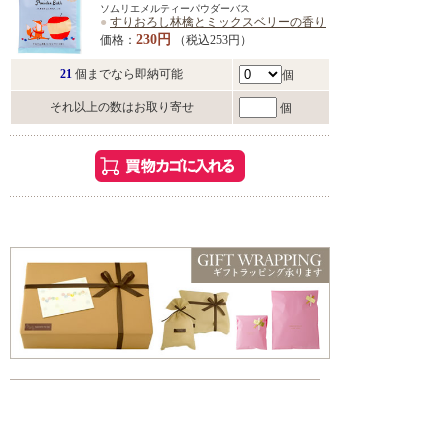
ソムリエメルティーパウダーバス
●
すりおろし林檎とミックスベリーの香り
230円
価格：
（税込253円）
21
個までなら即納可能
個
それ以上の数はお取り寄せ
個
こんな方におすすめ
・お風呂でゆっくり過ごしたい方