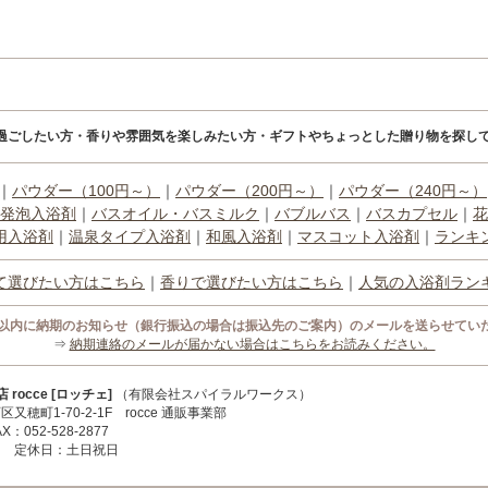
過ごしたい方・香りや雰囲気を楽しみたい方・ギフトやちょっとした贈り物を探して
｜
パウダー（100円～）
｜
パウダー（200円～）
｜
パウダー（240円～）
発泡入浴剤
｜
バスオイル・バスミルク
｜
バブルバス
｜
バスカプセル
｜
花
用入浴剤
｜
温泉タイプ入浴剤
｜
和風入浴剤
｜
マスコット入浴剤
｜
ランキ
て選びたい方はこちら
｜
香りで選びたい方はこちら
｜
人気の入浴剤ラン
間以内に納期のお知らせ（銀行振込の場合は振込先のご案内）のメールを送らせてい
⇒
納期連絡のメールが届かない場合はこちらをお読みください。
occe [ロッチェ]
（有限会社スパイラルワークス）
区又穂町1-70-2-1F rocce 通販事業部
X：052-528-2877
:00 定休日：土日祝日