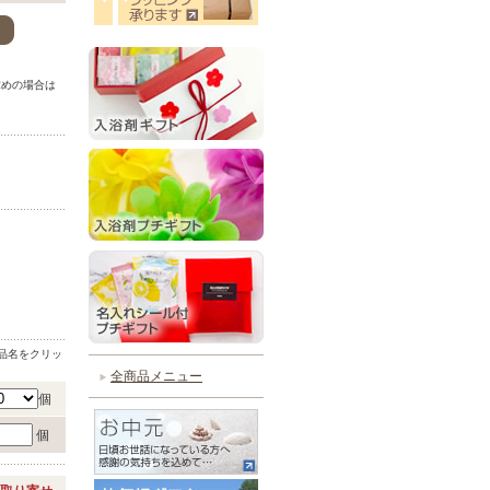
。
求めの場合は
。
品名をクリッ
全商品メニュー
個
個