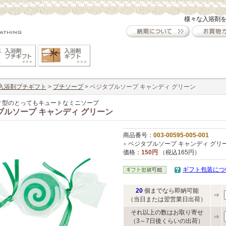
様々な入浴剤
入浴剤プチギフト
>
プチソープ
> ベジタブルソープ キャンディ グリーン
ィ型のとってもキュートなミニソープ
ブルソープ キャンディ グリーン
商品番号：
003-00595-005-001
●
ベジタブルソープ キャンディ グリ
価格：
150円
（税込165円）
ギフト包装につ
20
個までなら即納可能
⇒
（当日または翌営業日出荷）
それ以上の数はお取り寄せ
⇒
（3～7日後くらいの出荷）