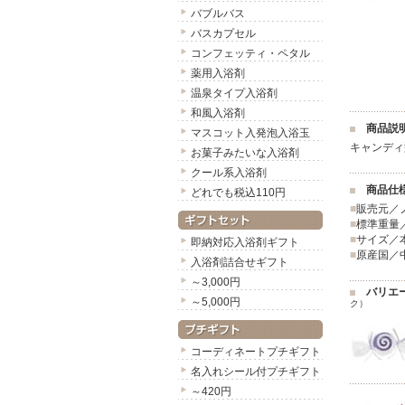
バブルバス
バスカプセル
コンフェッティ・ペタル
薬用入浴剤
温泉タイプ入浴剤
和風入浴剤
商品説
マスコット入発泡入浴玉
キャンディ
お菓子みたいな入浴剤
クール系入浴剤
商品仕
どれでも税込110円
■
販売元／
■
標準重量／
■
サイズ／本
即納対応入浴剤ギフト
■
原産国／
入浴剤詰合せギフト
～3,000円
バリエ
～5,000円
ク）
コーディネートプチギフト
名入れシール付プチギフト
～420円