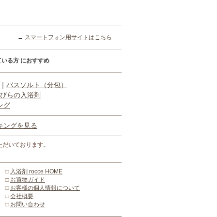
→
スマートフォン用サイトはこちら
いる方 におすすめ
｜
バスソルト（分包）
びらの入浴剤
ング
キングを見る
ただいております。
□
入浴剤 rocce HOME
□
お買物ガイド
□
お客様の個人情報について
□
会社概要
□
お問い合わせ