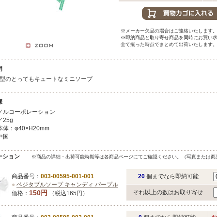
※メーカー欠品の場合はご連絡いたします
※即納商品と取り寄せ商品を同時にお買い
全て揃った時点でまとめて出荷いたします
明
型のとってもキュートなミニソープ
様
ノルコーポレーション
25g
体：φ40×H20mm
中国
ーション
※商品の詳細・出荷可能時期等は各商品ページにてご確認ください。（写真または商
商品番号：
003-00595-001-001
20
個までなら即納可能
●
ベジタブルソープ キャンディ パープル
150円
それ以上の数はお取り寄せ
価格：
（税込165円）