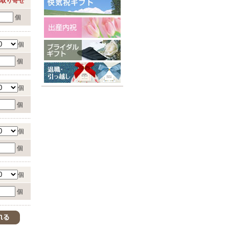
取り寄せ
個
個
個
個
個
個
個
個
個