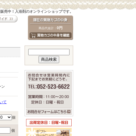
を販売中！入浴剤のオンラインショップです。
0円
商品代金計：
ーン
いて
個
個