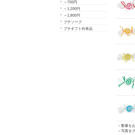
～700円
～1,200円
～1,800円
プチソープ
プチギフト向単品
●
数量をお
●
写真をク