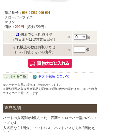
商品番号：
003-01587-006-001
クローバーフィズ
マリン
価格：
200円
（税込220円）
21
個までなら即納可能
⇒
個
（当日または翌営業日出荷）
それ以上の数はお取り寄せ
⇒
個
（3～7日後くらいの出荷）
ギフト包装について
※メーカー欠品の場合はご連絡いたします。
※即納商品と取り寄せ商品を同時にお買い求めの場合は全て揃った時点
でまとめて出荷いたします。
商品説明
ハートの入浴剤が4個入った、四葉のクローバー型のバスフ
ィズです。
入浴用なら1回分、フットバス、ハンドバスなら約2回使え