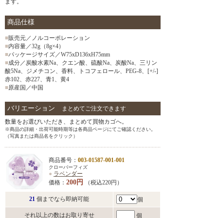
ます。
商品仕様
■
販売元／ノルコーポレーション
■
内容量／32g（8g×4）
■
パッケージサイズ／W75xD136xH75mm
■
成分／炭酸水素Na、クエン酸、硫酸Na、炭酸Na、三リン
酸5Na、ジメチコン、香料、トコフェロール、PEG-8、[+/-]
赤102、赤227、青1、黄4
■
原産国／中国
バリエーション
まとめてご注文できます
数量をお選びいただき、まとめて買物カゴへ。
※商品の詳細・出荷可能時期等は各商品ページにてご確認ください。
（写真または商品名をクリック）
商品番号：
003-01587-001-001
クローバーフィズ
●
ラベンダー
200円
価格：
（税込220円）
21
個までなら即納可能
個
それ以上の数はお取り寄せ
個