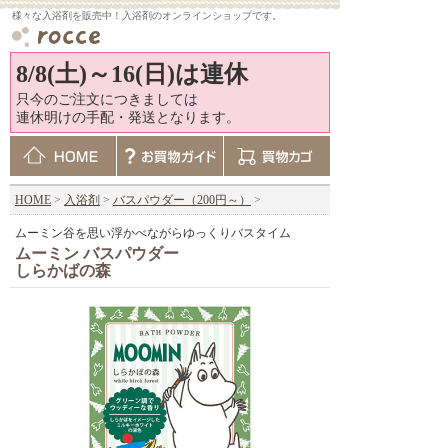
様々な入浴剤を販売中！入浴剤のオンラインショップです。
8/8(土)～16(日)は連休
只今のご注文につきましては
連休明けの手配・発送となります。
HOME
>
入浴剤
>
バスパウダー（200円～）
>
ムーミン谷を思い浮かべながらゆっくりバスタイム
ムーミン バスパウダー
しらかばの森