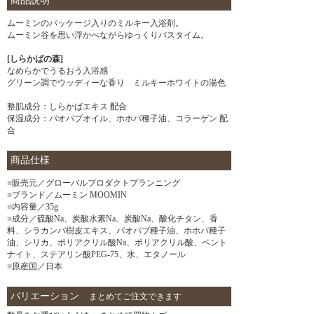
商品説明
ムーミンのパッケージ入りのミルキー入浴剤。
ムーミン谷を思い浮かべながらゆっくりバスタイム。
[しらかばの森]
なめらかでうるおう入浴感
グリーン調でウッディーな香り ミルキーホワイトの湯色
整肌成分：しらかばエキス 配合
保湿成分：バオバブオイル、ホホバ種子油、コラーゲン 配
合
商品仕様
■
販売元／グローバルプロダクトプランニング
■
ブランド／ムーミン MOOMIN
■
内容量／35g
■
成分／硫酸Na、炭酸水素Na、炭酸Na、酸化チタン、香
料、シラカンバ樹皮エキス、バオバブ種子油、ホホバ種子
油、シリカ、ポリアクリル酸Na、ポリアクリル酸、ベント
ナイト、ステアリン酸PEG-75、水、エタノール
■
原産国／日本
バリエーション
まとめてご注文できます