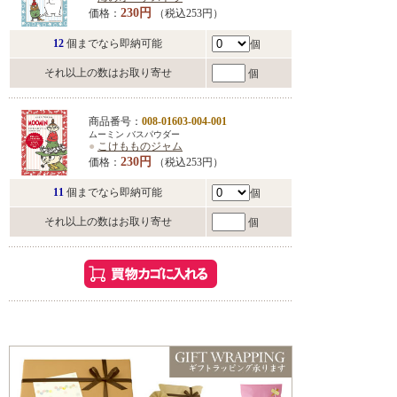
230円
価格：
（税込253円）
12
個までなら即納可能
個
それ以上の数はお取り寄せ
個
商品番号：
008-01603-004-001
ムーミン バスパウダー
●
こけもものジャム
230円
価格：
（税込253円）
11
個までなら即納可能
個
それ以上の数はお取り寄せ
個