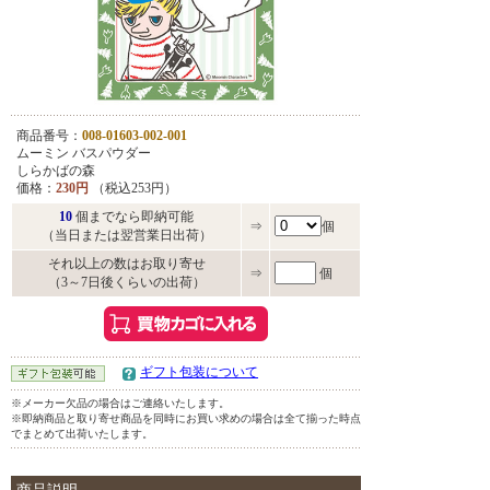
商品番号：
008-01603-002-001
ムーミン バスパウダー
しらかばの森
価格：
230円
（税込253円）
10
個までなら即納可能
⇒
個
（当日または翌営業日出荷）
それ以上の数はお取り寄せ
⇒
個
（3～7日後くらいの出荷）
ギフト包装について
※メーカー欠品の場合はご連絡いたします。
※即納商品と取り寄せ商品を同時にお買い求めの場合は全て揃った時点
でまとめて出荷いたします。