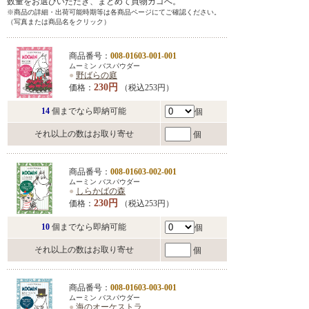
数量をお選びいただき、まとめて買物カゴへ。
※商品の詳細・出荷可能時期等は各商品ページにてご確認ください。
（写真または商品名をクリック）
商品番号：
008-01603-001-001
ムーミン バスパウダー
●
野ばらの庭
230円
価格：
（税込253円）
14
個までなら即納可能
個
それ以上の数はお取り寄せ
個
商品番号：
008-01603-002-001
ムーミン バスパウダー
●
しらかばの森
230円
価格：
（税込253円）
10
個までなら即納可能
個
それ以上の数はお取り寄せ
個
商品番号：
008-01603-003-001
ムーミン バスパウダー
●
海のオーケストラ