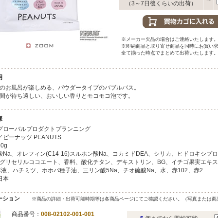
（3～7日後くらいの出荷）
※メーカー欠品の場合はご連絡いたします
※即納商品と取り寄せ商品を同時にお買い
全て揃った時点でまとめて出荷いたします
明
のお風呂が楽しめる、パウダータイプのバブルバス。
間が待ち遠しい、おいしい香りとモコモコ泡です。
様
グローバルプロダクトプランニング
ピーナッツ PEANUTS
0g
Na、オレフィン(C14-16)スルホン酸Na、コカミドDEA、シリカ、ヒドロキシプ
-7グリセリルココエート、香料、酸化チタン、デキストリン、BG、イチゴ果実エキ
酵液、ハチミツ、ホホバ種子油、三リン酸5Na、チオ硫酸Na、水、赤102、赤2
日本
ーション
※商品の詳細・出荷可能時期等は各商品ページにてご確認ください。（写真または商
商品番号：
008-02102-001-001