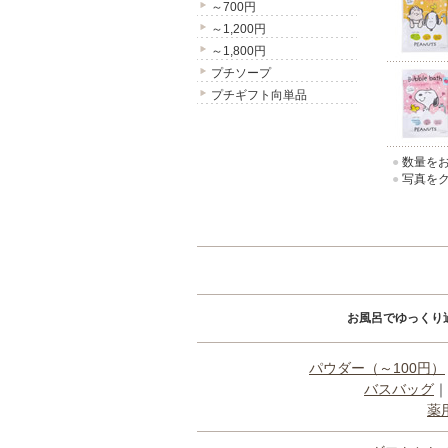
～700円
～1,200円
～1,800円
プチソープ
プチギフト向単品
●
数量をお
●
写真をク
お風呂でゆっくり
パウダー（～100円）
バスバッグ
｜
薬