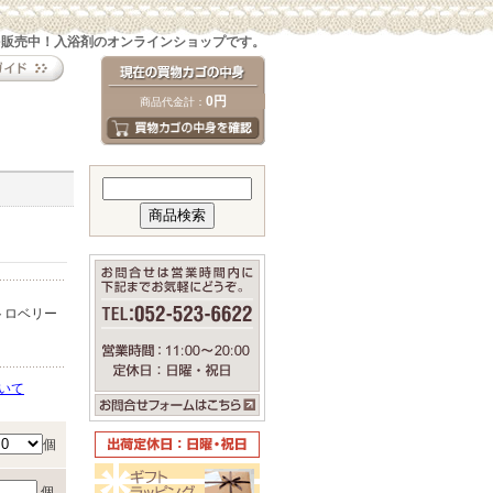
を販売中！入浴剤のオンラインショップです。
0円
商品代金計：
トロベリー
いて
個
個