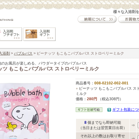
様々な入浴剤
入浴剤
>
バブルバス
> ピーナッツ もこもこバブルバス ストロベリーミルク
泡のお風呂が楽しめる、パウダータイプのバブルバス
ッツ もこもこバブルバス ストロベリーミルク
商品番号：
008-02102-002-001
●
ピーナッツ もこもこバブルバス ス
ミルク
価格：
280円
（税込308円）
ギフト包装につ
8
個までなら即納可能
⇒
（当日または翌営業日出荷）
それ以上の数はお取り寄せ
⇒