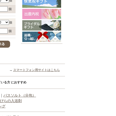
個
個
個
個
→
スマートフォン用サイトはこちら
いる方 におすすめ
｜
バスソルト（分包）
びらの入浴剤
ング