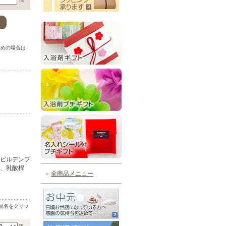
。
求めの場合は
。
ロピルデンプ
ス、乳酸桿
全商品メニュー
品名をクリッ