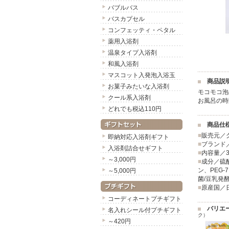
バブルバス
バスカプセル
コンフェッティ・ペタル
薬用入浴剤
温泉タイプ入浴剤
和風入浴剤
マスコット入発泡入浴玉
商品説
お菓子みたいな入浴剤
モコモコ泡
クール系入浴剤
お風呂の時
どれでも税込110円
商品仕
■
販売元／
即納対応入浴剤ギフト
■
ブランド／
入浴剤詰合せギフト
■
内容量／3
～3,000円
■
成分／硫酸
ン、PEG
～5,000円
菌/豆乳発
■
原産国／
コーディネートプチギフト
バリエ
名入れシール付プチギフト
ク）
～420円