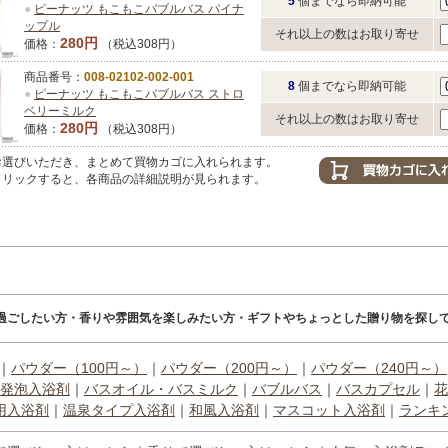
5
個までなら即納可能
●
ピーナッツ もこもこバブルバス パイナ
ップル
それ以上の数はお取り寄せ
280円
価格：
（税込308円）
商品番号：
008-02102-002-001
8
個までなら即納可能
●
ピーナッツ もこもこバブルバス ストロ
ベリーミルク
それ以上の数はお取り寄せ
280円
価格：
（税込308円）
選びいただき、まとめて買物カゴに入れられます。
リックすると、各商品の詳細説明が見られます。
過ごしたい方・香りや雰囲気を楽しみたい方・ギフトやちょっとした贈り物を探して
｜
パウダー（100円～）
｜
パウダー（200円～）
｜
パウダー（240円～）
発泡入浴剤
｜
バスオイル・バスミルク
｜
バブルバス
｜
バスカプセル
｜
花
用入浴剤
｜
温泉タイプ入浴剤
｜
和風入浴剤
｜
マスコット入浴剤
｜
ランキ